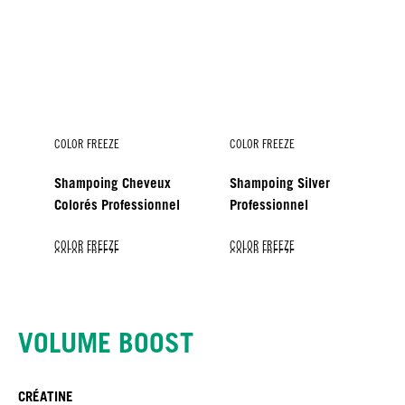
COLOR FREEZE
COLOR FREEZE
Shampoing Cheveux
Shampoing Silver
Colorés Professionnel
Professionnel
COLOR FREEZE
COLOR FREEZE
COLOR FREEZE
COLOR FREEZE
COLOR FREEZE
Baume
Spray-baume
Masque
Masque Argent
Protecteur de brillance
VOLUME BOOST
CRÉATINE