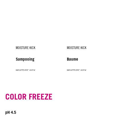
MOISTURE KICK
MOISTURE KICK
Sampooing
Baume
MOISTURE KICK
MOISTURE KICK
MOISTURE KICK
Spray-Baume
Masque
Sérum à l'Acide
Hyaluronique
COLOR FREEZE
pH 4.5