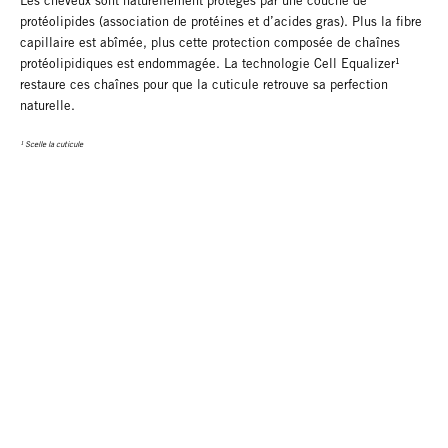
Les cheveux sont naturellement protégés par une couche de
protéolipides (association de protéines et d’acides gras). Plus la fibre
capillaire est abîmée, plus cette protection composée de chaînes
protéolipidiques est endommagée. La technologie Cell Equalizer¹
restaure ces chaînes pour que la cuticule retrouve sa perfection
naturelle.
¹ Scelle la cuticule