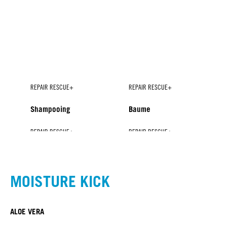
REPAIR RESCUE+
REPAIR RESCUE+
Shampooing
Baume
REPAIR RESCUE+
REPAIR RESCUE+
REPAIR RESCUE+
REPAIR RESCUE+
Spray-Baume
Masque
Rénovateur de pointes+
Le soin concentré de
brillance
MOISTURE KICK
NOUVEAU
ALOE VERA