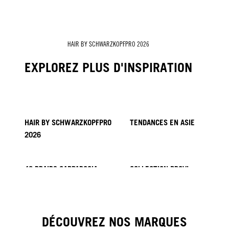
HAIR BY SCHWARZKOPFPRO 2026
EXPLOREZ PLUS D'INSPIRATION
HAIR BY SCHWARZKOPFPRO
TENDANCES EN ASIE
2026
40 BRAIDS CAPPADOCIA
COLLECTION PROVI
HAIR BY MINNIE KUO
HAIR BY SACO
KICKI YANG ZHANG
HAIR BY GINGER LEMON
HAIR BY PABLO KÜMIN X
TUSH
DÉCOUVREZ NOS MARQUES