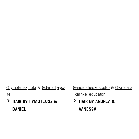
@tymoteuszpieta
&
@danielgrysz
@andreahecker.color
&
@vanessa
ke
_kranke_educator
HAIR BY TYMOTEUSZ &
HAIR BY ANDREA &
DANIEL
VANESSA