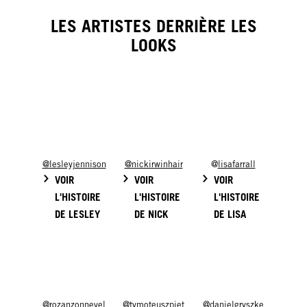
LES ARTISTES DERRIÈRE LES
LOOKS
@lesleyjennison
@nickirwinhair
@
lisafarrall
VOIR
VOIR
VOIR
L'HISTOIRE
L'HISTOIRE
L'HISTOIRE
DE LESLEY
DE NICK
DE LISA
@rozanzonnevel
@tymoteuszpiet
@danielgryszke