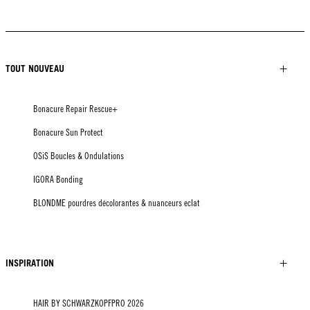
KICKI YANG ZHANG
COLLECTION PROVI
TENDANCES EN ASIE
HAIR BY MINNIE KUO
HAIR BY SACO
HAIR BY PABLO KÜMIN X
TUSH
TOUT NOUVEAU
Bonacure Repair Rescue+
Bonacure Sun Protect
OSiS Boucles & Ondulations
IGORA Bonding
BLONDME pourdres décolorantes & nuanceurs eclat
INSPIRATION
HAIR BY SCHWARZKOPFPRO 2026