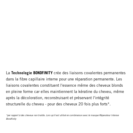
Technologie BONDFINITY
La
crée des liaisons covalentes permanentes
dans la fibre capillaire interne pour une réparation permanente. Les
liaisons covalentes constituent l'essence même des cheveux blonds
en pleine forme car elles maintiennent la kératine du cheveu, même
après la décoloration, reconstruisant et préservant l'intégrité
structurelle du cheveu - pour des cheveux 20 fois plus forts*.
*par rapport à des cheveux non traités. Lors qu'il est utilisé en combinaison avec le masque Réparateur Intense
Bondfinity