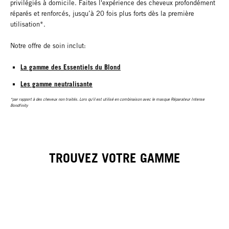
privilégiés à domicile. Faites l'expérience des cheveux profondément
réparés et renforcés, jusqu’à 20 fois plus forts dès la première
utilisation*.
Notre offre de soin inclut:
La gamme des Essentiels du Blond
Les gamme neutralisante
*par rapport à des cheveux non traités. Lors qu'il est utilisé en combinaison avec le masque Réparateur Intense
Bondfinity
TROUVEZ VOTRE GAMME