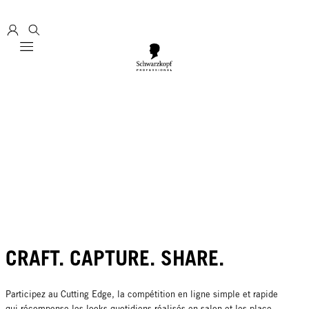
Mobile navigation
CRAFT. CAPTURE. SHARE.
Participez au Cutting Edge, la compétition en ligne simple et rapide
qui récompense les looks quotidiens réalisés en salon et les place