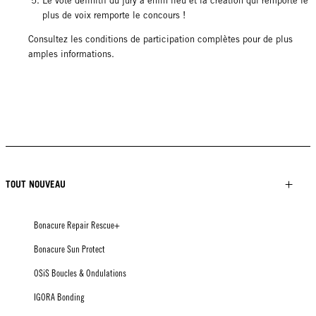
Le vote définitif du jury a enfin lieu et la création qui remporte le
plus de voix remporte le concours !
Consultez les conditions de participation complètes pour de plus
amples informations.
TOUT NOUVEAU
Bonacure Repair Rescue+
Bonacure Sun Protect
OSiS Boucles & Ondulations
IGORA Bonding