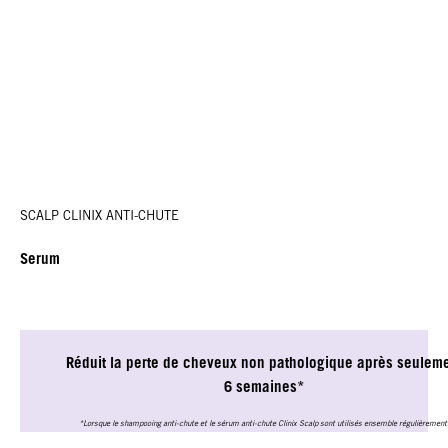
SCALP CLINIX ANTI-CHUTE
Serum
Réduit la perte de cheveux non pathologique après seulem
6 semaines*
*Lorsque le shampooing anti-chute et le sérum anti-chute Clinix Scalp sont utilisés ensemble régulièrement