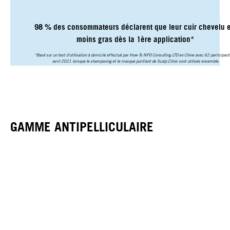
98 % des consommateurs déclarent que leur cuir chevelu e
moins gras dès la 1ère application*
*Basé sur un test d'utilisation à domicile effectué par How-To NPD Consulting LTD en Chine avec 62 participant
avril 2021 lorsque le shampooing et le masque purifiant de Scalp Clinix sont utilisés ensemble.
GAMME ANTIPELLICULAIRE