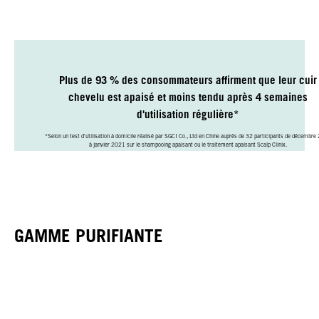
Plus de 93 % des consommateurs affirment que leur cuir
chevelu est apaisé et moins tendu après 4 semaines
d'utilisation régulière*
*Selon un test d'utilisation à domicile réalisé par SGCI Co., Ltd en Chine auprès de 32 participants de décembr
à janvier 2021 sur le shampooing apaisant ou le traitement apaisant Scalp Clinix.
GAMME PURIFIANTE