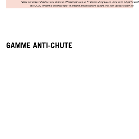
*Basé sur un test d'utilisation à domicile effectué par How-To NPD Consulting LTD en Chine avec 63 participant
avril 2021 lorsque le shampooing et le masque antipelliculaire Scalp Clinix sont utilisés ensemble.
GAMME ANTI-CHUTE