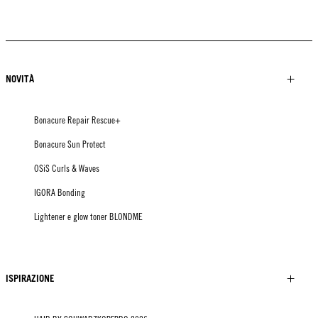
KICKI YANG ZHANG
PROVI COLLECTION
TENDENZE DALL'ASIA
HAIR BY MINNIE KUO
HAIR BY SACO
HAIR BY PABLO KÜMIN X
TUSH
NOVITÀ
Bonacure Repair Rescue+
Bonacure Sun Protect
OSiS Curls & Waves
IGORA Bonding
Lightener e glow toner BLONDME
ISPIRAZIONE