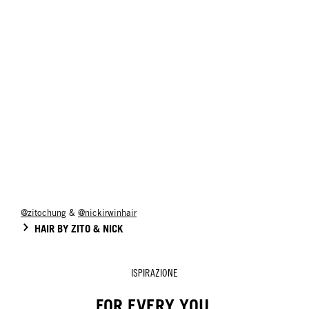
@zitochung
&
@nickirwinhair
HAIR BY ZITO & NICK
ISPIRAZIONE
FOR EVERY YOU.