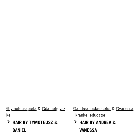
@tymoteuszpieta
&
@danielgrysz
@andreahecker.color
&
@vanessa
ke
_kranke_educator
HAIR BY TYMOTEUSZ &
HAIR BY ANDREA &
DANIEL
VANESSA