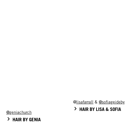
@
lisafarrall
&
@sofiageideby
HAIR BY LISA & SOFIA
@geniachurch
HAIR BY GENIA