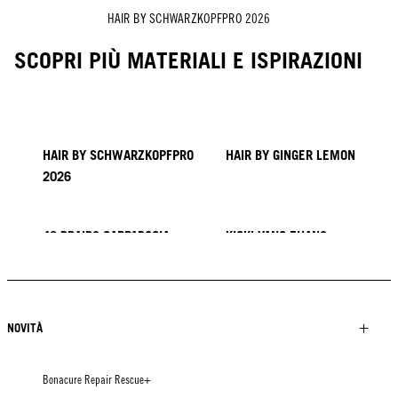
HAIR BY SCHWARZKOPFPRO 2026
SCOPRI PIÙ MATERIALI E ISPIRAZIONI
HAIR BY SCHWARZKOPFPRO
HAIR BY GINGER LEMON
2026
40 BRAIDS CAPPADOCIA
KICKI YANG ZHANG
PROVI COLLECTION
TENDENZE DALL'ASIA
HAIR BY MINNIE KUO
HAIR BY SACO
HAIR BY PABLO KÜMIN X
TUSH
NOVITÀ
Bonacure Repair Rescue+