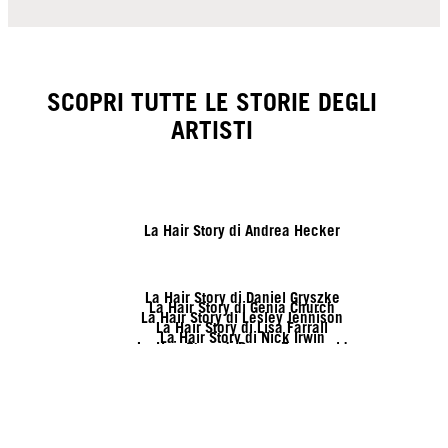
SCOPRI TUTTE LE STORIE DEGLI
ARTISTI
La Hair Story di Andrea Hecker
La Hair Story di Daniel Gryszke
La Hair Story di Genia Church
La Hair Story di Lesley Jennison
La Hair Story di Lisa Farrall
La Hair Story di Nick Irwin
La Hair Story di Rozan Zonneveld
La Hair Story di Vanessa Kranke
La Hair Story di Zito Chung
La Hair Story di Sofia Geideby