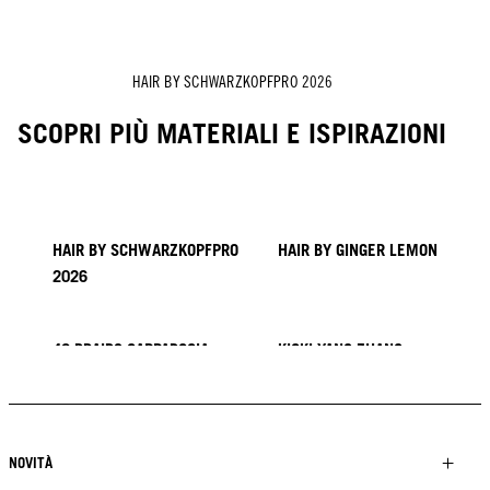
HAIR BY SCHWARZKOPFPRO 2026
SCOPRI PIÙ MATERIALI E ISPIRAZIONI
HAIR BY SCHWARZKOPFPRO
HAIR BY GINGER LEMON
2026
40 BRAIDS CAPPADOCIA
KICKI YANG ZHANG
PROVI COLLECTION
TENDENZE DALL'ASIA
HAIR BY MINNIE KUO
HAIR BY SACO
HAIR BY PABLO KÜMIN X
TUSH
NOVITÀ