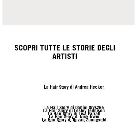
SCOPRI TUTTE LE STORIE DEGLI
ARTISTI
La Hair Story di Andrea Hecker
La Hair Story di Daniel Gryszke
La Hair Story di Lesley Jennison
La Hair Story di Lisa Farrall
La Hair Story di Nick Irwin
La Hair Story di Rozan Zonneveld
La Hair Story di Tymoteusz Pięta
La Hair Story di Vanessa Kranke
La Hair Story di Zito Chung
La Hair Story di Sofia Geideby