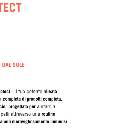
TECT
 DAL SOLE
otect
lleato
- il tuo potente a
completa di prodotti completa,
a
cio
progettata per
,
aiutare a
routine
apelli attraverso una
capelli meravigliosamente luminosi