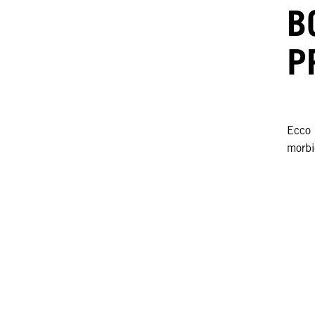
B
P
Ecco i
morbi