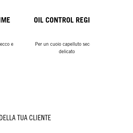
IME
OIL CONTROL REGIME
F
secco e
Per un cuoio capelluto secco e
delicato
Pe
DELLA TUA CLIENTE