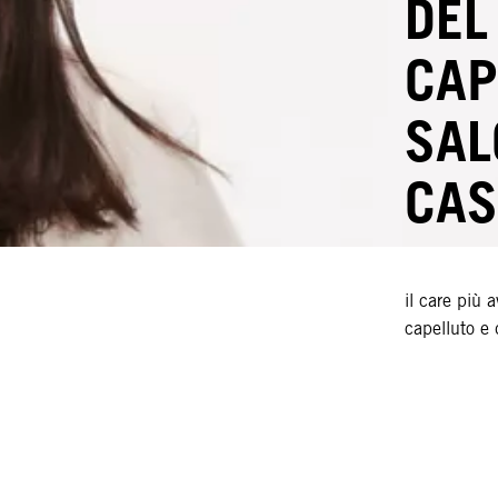
DEL
CAP
SAL
CAS
il care più 
capelluto e 