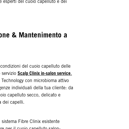
 esperti del cuoio capelluto e dei
lone & Mantenimento a
e condizioni del cuoio capelluto delle
Scalp Clinix in-salon service
o servizio
.
c Technology con microbioma attivo
genze individuali della tua cliente: da
 cuoio capelluto secco, delicato e
a dei capelli.
 sistema Fibre Clinix esistente
e per il cuoio capelluto salon-