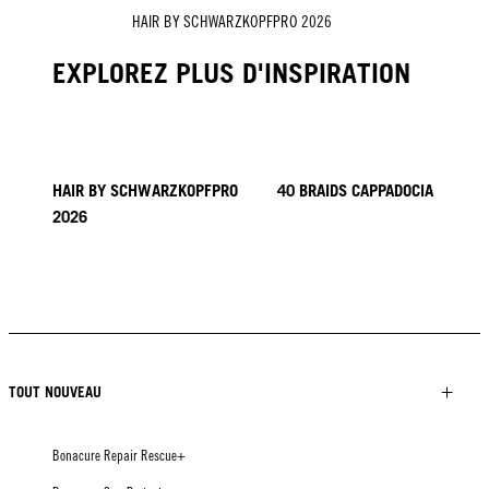
HAIR BY SCHWARZKOPFPRO 2026
EXPLOREZ PLUS D'INSPIRATION
HAIR BY SCHWARZKOPFPRO
40 BRAIDS CAPPADOCIA
2026
KICKI YANG ZHANG
COLLECTION PROVI
TENDANCES EN ASIE
HAIR BY MINNIE KUO
HAIR BY SACO
HAIR BY PABLO KÜMIN X
TUSH
TOUT NOUVEAU
Bonacure Repair Rescue+