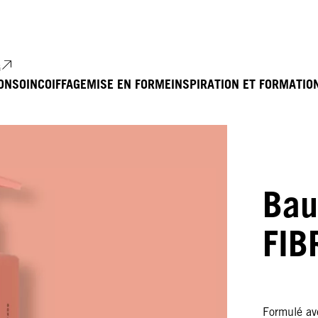
G
ON
SOIN
COIFFAGE
MISE EN FORME
INSPIRATION ET FORMATIO
Bau
FIB
Formulé av