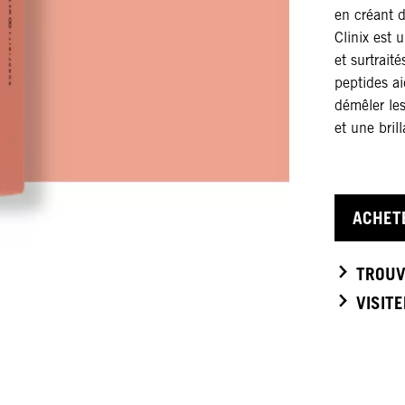
en créant d
Clinix est 
et surtrait
peptides ai
démêler les
et une bril
ACHET
TROUV
VISIT