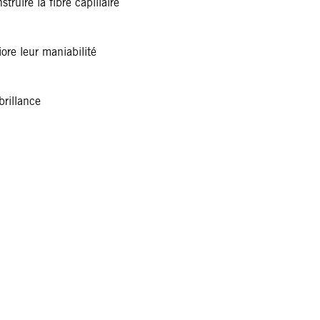
ruire la fibre capillaire
ore leur maniabilité
brillance