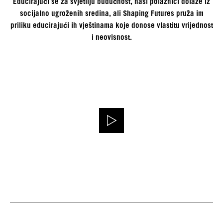
Educirajući se za svjetliju budućnost, naši polaznici dolaze iz
socijalno ugroženih sredina, ali Shaping Futures pruža im
priliku educirajući ih vještinama koje donose vlastitu vrijednost
i neovisnost.