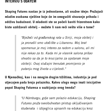
INTERVJU S ODAYEM
Shaping Futures nastao je iz jednostavne, ali snažne ideje: Pružajući
mladim osobama vještine koje će im omogućiti stvaranje prihoda i
održivu budućnost. U mladosti ste se počeli baviti frizerstvom kako
biste uzdržavali obitelj – možete li nam reći nešto više o tome?
"Bježeći od građanskog rata u Siriji, moja obitelj i
ja pronašli smo utočište u Libanonu. Moj brat
spomenuo je moj interes za radom u salonu, ali mi
nije rekao za to. Kada mi je vlasnik salona prišao
shvatio sa da je to krucijalno za opstanak moje
obitelji. Ovaj slučajni trenutak promijenio je
putanju mog života u cijelosti."
U Njemačkoj, kao i na mnogim drugim tržištima, industrija je pod
utjecajem pada broja polaznika. Kakvu ulogu mogu imati inicijative
poput Shaping Futuresa u suzbijanju ovog trenda?
"U Nürnburgu, gdje sam polazio edukaciju, Shaping
Futures pruža
sveobuhvatan pristup uključivanjem
studenata i izbjeglica upisanih na edukaciju kroz