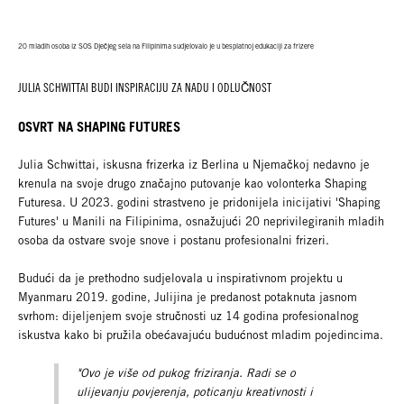
20 mladih osoba iz SOS Dječjeg sela na Filipinima sudjelovalo je u besplatnoj edukaciji za frizere
JULIA SCHWITTAI BUDI INSPIRACIJU ZA NADU I ODLUČNOST
OSVRT NA SHAPING FUTURES
Julia Schwittai, iskusna frizerka iz Berlina u Njemačkoj nedavno je
krenula na svoje drugo značajno putovanje kao volonterka Shaping
Futuresa. U 2023. godini strastveno je pridonijela inicijativi 'Shaping
Futures' u Manili na Filipinima, osnažujući 20 neprivilegiranih mladih
osoba da ostvare svoje snove i postanu profesionalni frizeri.
Budući da je prethodno sudjelovala u inspirativnom projektu u
Myanmaru 2019. godine, Julijina je predanost potaknuta jasnom
svrhom: dijeljenjem svoje stručnosti uz 14 godina profesionalnog
iskustva kako bi pružila obećavajuću budućnost mladim pojedincima.
"Ovo je više od pukog friziranja. Radi se o
ulijevanju povjerenja,
poticanju kreativnosti i