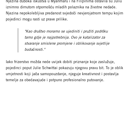
Njezina duboka iskustva u Myanmaru i na Filipinima ostavila su Juliu
iznimno dirnutom otpornošću mladih polaznika na životne nedaće.
Njezina nepokolebljiva predanost svjedoči nevjerojatnom tempu kojim
pojedinci mogu rasti uz prave prilike.
"Kao društvo moramo se ujediniti i pružiti podršku
tamo gdje je najpotrebnija. Ovo je katalizator za
stvaranje smislene promjene i oblikovanje svjetlije
budućnosti."
Iako frizerstvo možda neće uvijek dobiti priznanje koje zaslužuje,
pojedinci poput Julie Schwittai pokazuju njegovu pravu bit. To je oblik
umjetnosti koji jača samopouzdanje, njeguje kreativnost i postavlja
temelje za obećavajuće i potpuno profesionalno putovanje.