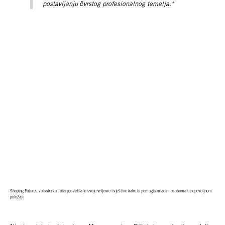
postavljanju čvrstog profesionalnog temelja."
Shaping Futures volonterka Julia posvetila je svoje vrijeme i vještine kako bi pomogla mladim osobama u nepovoljnom
položaju