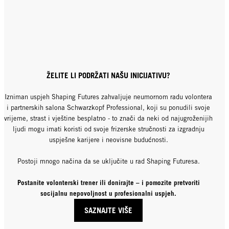
ŽELITE LI PODRŽATI NAŠU INICIJATIVU?
Izniman uspjeh Shaping Futures zahvaljuje neumornom radu volontera
i partnerskih salona Schwarzkopf Professional, koji su ponudili svoje
vrijeme, strast i vještine besplatno - to znači da neki od najugroženijih
ljudi mogu imati koristi od svoje frizerske stručnosti za izgradnju
uspješne karijere i neovisne budućnosti.
Postoji mnogo načina da se uključite u rad Shaping Futuresa.
Postanite volonterski trener ili donirajte – i pomozite pretvoriti
socijalnu nepovoljnost u profesionalni uspjeh.
SAZNAJTE VIŠE