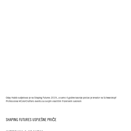
Oday Habib sudjelovao je na Shaping Futures 2019., a samo 4 godine kasnije postao je kreator na Schwarzkopf
Professional #ColorCrafters eventu sa svojim vlastitim frizerskim salonom
SHAPING FUTURES USPJEŠNE PRIČE