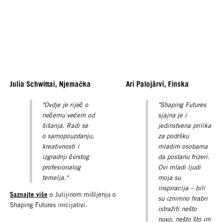
Julia Schwittai, Njemačka
Ari Palojãrvi, Finska
"Ovdje je riječ o
"Shaping Futures
nečemu većem od
sjajna je i
šišanja. Radi se
jedinstvena prilika
o
samopouzdanju,
za podršku
kreativnosti i
mladim osobama
izgradnji čvrstog
da postanu frizeri.
profesionalog
Ovi mladi ljudi
temelja."
moja su
inspiracija – bili
Saznajte više
o Julijinom mišljenju o
su iznimno hrabri
Shaping Futures inicijativi.
istražiti nešto
novo, nešto što im