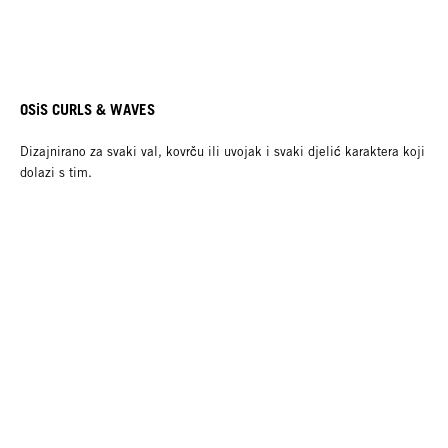
OSiS CURLS & WAVES
Dizajnirano za svaki val, kovrču ili uvojak i svaki djelić karaktera koji
dolazi s tim.