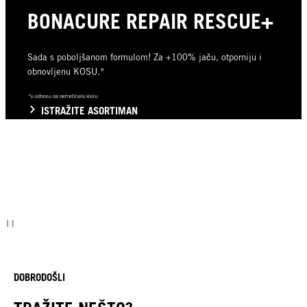
BONACURE REPAIR RESCUE+
Sada s poboljšanom formulom! Za +100% jaču, otporniju i
obnovljenu KOSU.*
*u odnosu na netretiranu kosu
ISTRAŽITE ASORTIMAN
DOBRODOŠLI