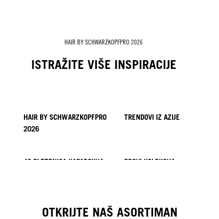
HAIR BY SCHWARZKOPFPRO 2026
ISTRAŽITE VIŠE INSPIRACIJE
HAIR BY SCHWARZKOPFPRO
TRENDOVI IZ AZIJE
2026
40 PLETENICA KAPADOKIJA
PROVI KOLEKCIJA
KOSA BY MINNIE KUO
KOSA BY SACO
KICKI YANG ZHANG
KOSA BY GINGER LEMON
KOSA BY PABLO KÜMIN X
TUSH
OTKRIJTE NAŠ ASORTIMAN