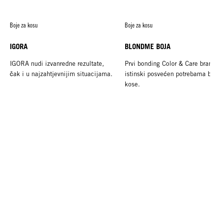
Boje za kosu
Boje za kosu
IGORA
BLONDME BOJA
IGORA nudi izvanredne rezultate,
Prvi bonding Color & Care brand
čak i u najzahtjevnijim situacijama.
istinski posvećen potrebama blo
kose.