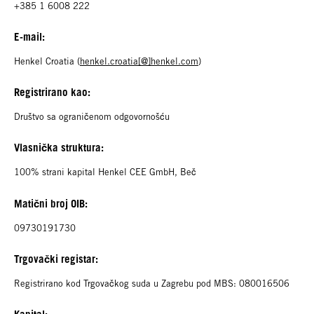
+385 1 6008 222
E-mail:
Henkel Croatia (
henkel.croatia[@]henkel.com
)
Registrirano kao:
Društvo sa ograničenom odgovornošću
Vlasnička struktura:
100% strani kapital Henkel CEE GmbH, Beč
Matični broj OIB:
09730191730
Trgovački registar:
Registrirano kod Trgovačkog suda u Zagrebu pod MBS: 080016506
Kapital: