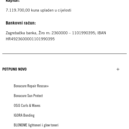
7.119.700,00 kuna uplaćen u cijelosti
Bankovni račun:
Zagrebačka banka, Žiro rn: 2360000 – 1101990395; IBAN
HR4923600001101990395
POTPUNO NOVO
Bonacure Repair Rescue+
Bonacure Sun Protect
OSiS Curls & Waves
IGORA Bonding
BLONDME lighteneri i glow toneri