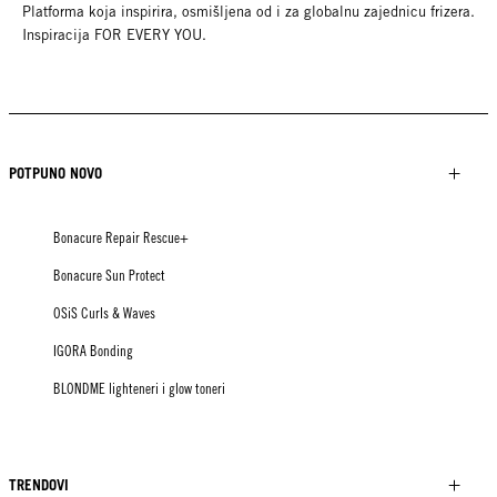
Platforma koja inspirira, osmišljena od i za globalnu zajednicu frizera.
Inspiracija FOR EVERY YOU.
POTPUNO NOVO
Bonacure Repair Rescue+
Bonacure Sun Protect
OSiS Curls & Waves
IGORA Bonding
BLONDME lighteneri i glow toneri
TRENDOVI