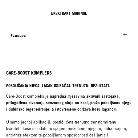
EKSKTRAKT MORINGE
Poznat po:
CARE-BOOST KOMPLEKS
POBOLJŠANJA NJEGA. LAGAN OSJEAĆAJ. TRENUTNI REZULTATI.
napredna mješavina aktivnih sastojaka,
Care-Boost kompleks je
prilagođena stvaranju senzornog sloja na kosi, pruža poboljšanu njegu
i dubinsko regeneriranje, a istovremeno održava kosu laganom
.
U samo jednoj aplikaciji, postići ćete trenutno transformiranu
kvalitetu kose s dodatnim sjajem, mekoćom, njegom, hidratacijom,
anti-frizz efektom te poboljšanom sposobnosti češljanja i