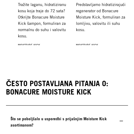
Tražite laganu, hidratiziranu
Predstavljamo hidratizirajući
kosu koja traje do 72 sata?
regenerator od Bonacure
Otkrijte Bonacure Moisture
Moisture Kick, formuliran za
Kick šampon, formuliran za
lomljivu, valovitu ili suhu
normalnu do suhu i valovitu
kosu.
kosu.
MOISTURE KICK
MOISTURE KICK
MOISTURE KICK
Regenerator u spreju
Maska
Hyaluronic Serum
Trenutno njegujte normalnu
Želite intenzivno hidratizirati
Normalna do suha ili valovita
do suhu, lomljivu ili kovrčavu
normalnu do suhu, lomljivu ili
kosa kojoj je potrebna
ČESTO POSTAVLJANA PITANJA O:
kosu s hidratizirajućim,
kovrčavu kosu? Otkrijte
trenutna hidratacija? Otkrijte
laganim leave-in
Bonacure Moisture Kick
BONACURE MOISTURE KICK
iznimno lagani i brzo
regeneratorom u spreju od
masku, dubinski, a opet
upijajući Bonacure Moisture
Bonacure Moisture Kick.
lagan tretman.
Kick Hyaluronic Serum.
Što se poboljšalo u usporedbi s prijašnjim Moisture Kick
asortimanom?