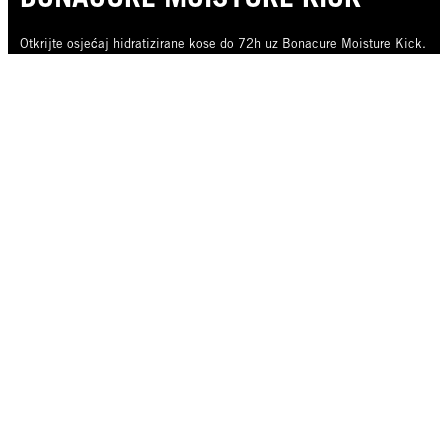
Otkrijte osjećaj hidratizirane kose do 72h uz Bonacure Moisture Kick.