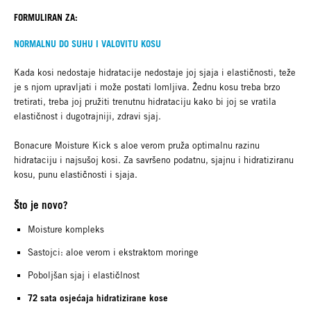
FORMULIRAN ZA:
NORMALNU DO SUHU I VALOVITU KOSU
Kada kosi nedostaje hidratacije nedostaje joj sjaja i elastičnosti, teže
je s njom upravljati i može postati lomljiva. Žednu kosu treba brzo
tretirati, treba joj pružiti trenutnu hidrataciju kako bi joj se vratila
elastičnost i dugotrajniji, zdravi sjaj.
Bonacure Moisture Kick s aloe verom pruža optimalnu razinu
hidrataciju i najsušoj kosi. Za savršeno podatnu, sjajnu i hidratiziranu
kosu, punu elastičnosti i sjaja.
Što je novo?
Moisture kompleks
Sastojci: aloe verom i ekstraktom moringe
Poboljšan sjaj i elastičlnost
72 sata osjećaja hidratizirane kose