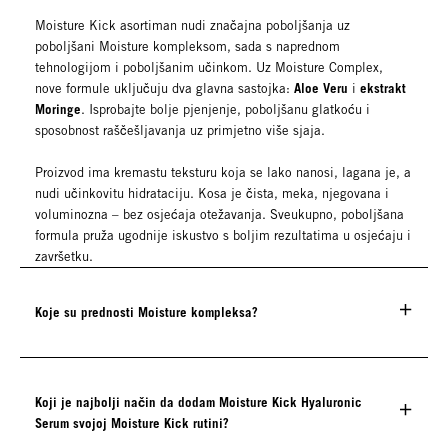
Moisture Kick asortiman nudi značajna poboljšanja uz
poboljšani Moisture kompleksom, sada s naprednom
tehnologijom i poboljšanim učinkom. Uz Moisture Complex,
Aloe Veru
ekstrakt
nove formule uključuju dva glavna sastojka:
i
Moringe
. Isprobajte bolje pjenjenje, poboljšanu glatkoću i
sposobnost raščešljavanja uz primjetno više sjaja.
Proizvod ima kremastu teksturu koja se lako nanosi, lagana je, a
nudi učinkovitu hidrataciju. Kosa je čista, meka, njegovana i
voluminozna – bez osjećaja otežavanja. Sveukupno, poboljšana
formula pruža ugodnije iskustvo s boljim rezultatima u osjećaju i
završetku.
Koje su prednosti Moisture kompleksa?
Koji je najbolji način da dodam Moisture Kick Hyaluronic
Serum svojoj Moisture Kick rutini?