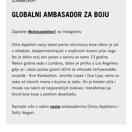
SCHWARZKOPF
GLOBALNI AMBASADOR ZA BOJU
@chrisappleton1
Zapratite
na Instagramu
Chris Appleton svoju strast prema stiliziranju kose otkrio je još
u mladosti, eksperimentirajući s majčinom kosom prije nego
što je dobio svoj prvi posao u salonu sa samo 13 godina.
Nakon godina rada u Londonu, dobio je priliku u Los Angelesu
gdje je i ubrzo postao glavni stilist za vrhunske hollywoodske
zvijezde - Kim Kardashian, Jennifer Lopez i Dua Lipa, samo su
neka od slavnih imena s kojima je radio. On je kreator stila i
mozak iza nekih od najpoznatijih lookova i transformacija
blond boje kose u prošlom desetljeću.
novim
Saznajte više o našim
ambasadorima Chrisu Appletonu i
Sofiji Vergari.