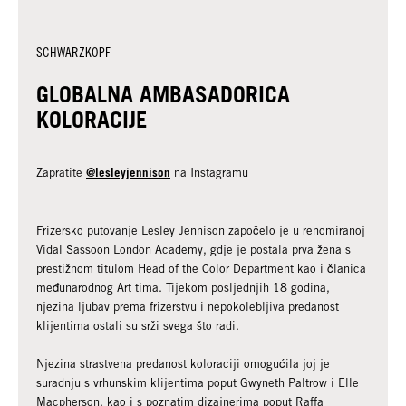
SCHWARZKOPF
GLOBALNA AMBASADORICA
KOLORACIJE
@lesleyjennison
Zapratite
na Instagramu
Frizersko putovanje Lesley Jennison započelo je u renomiranoj
Vidal Sassoon London Academy, gdje je postala prva žena s
prestižnom titulom Head of the Color Department kao i članica
međunarodnog Art tima. Tijekom posljednjih 18 godina,
njezina ljubav prema frizerstvu i nepokolebljiva predanost
klijentima ostali su srži svega što radi.
Njezina strastvena predanost koloraciji omogućila joj je
suradnju s vrhunskim klijentima poput Gwyneth Paltrow i Elle
Macpherson, kao i s poznatim dizajnerima poput Raffa