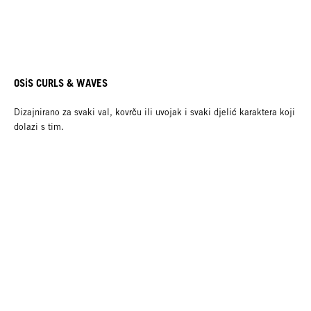
OSiS CURLS & WAVES
Dizajnirano za svaki val, kovrču ili uvojak i svaki djelić karaktera koji
dolazi s tim.