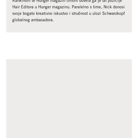
Rankinom te Hunger magazin timom dovela ga je do pozicije
Hair Editora u Hunger magazinu. Paralelno s time, Nick donosi
svoje bogato kreativno iskustvo i stručnost u ulozi Schwarzkopf
globalnog ambasadora.