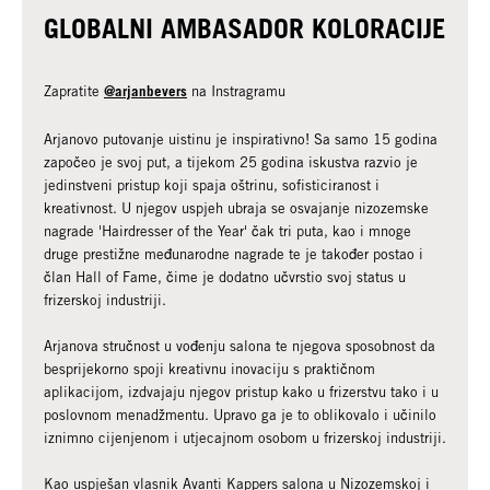
GLOBALNI AMBASADOR KOLORACIJE
@arjanbevers
Zapratite
na Instragramu
Arjanovo putovanje uistinu je inspirativno! Sa samo 15 godina
započeo je svoj put, a tijekom 25 godina iskustva razvio je
jedinstveni pristup koji spaja oštrinu, sofisticiranost i
kreativnost. U njegov uspjeh ubraja se osvajanje nizozemske
nagrade 'Hairdresser of the Year' čak tri puta, kao i mnoge
druge prestižne međunarodne nagrade te je također postao i
član Hall of Fame, čime je dodatno učvrstio svoj status u
frizerskoj industriji.
Arjanova stručnost u vođenju salona te njegova sposobnost da
besprijekorno spoji kreativnu inovaciju s praktičnom
aplikacijom, izdvajaju njegov pristup kako u frizerstvu tako i u
poslovnom menadžmentu. Upravo ga je to oblikovalo i učinilo
iznimno cijenjenom i utjecajnom osobom u frizerskoj industriji.
Kao uspješan vlasnik Avanti Kappers salona u Nizozemskoj i