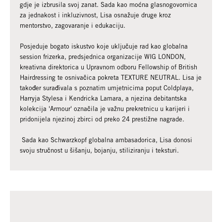
gdje je izbrusila svoj zanat. Sada kao moćna glasnogovornica
za jednakost i inkluzivnost, Lisa osnažuje druge kroz
mentorstvo, zagovaranje i edukaciju.
Posjeduje bogato iskustvo koje uključuje rad kao globalna
session frizerka, predsjednica organizacije WIG LONDON,
kreativna direktorica u Upravnom odboru Fellowship of British
Hairdressing te osnivačica pokreta TEXTURE NEUTRAL. Lisa je
također surađivala s poznatim umjetnicima poput Coldplaya,
Harryja Stylesa i Kendricka Lamara, a njezina debitantska
kolekcija 'Armour' označila je važnu prekretnicu u karijeri i
pridonijela njezinoj zbirci od preko 24 prestižne nagrade.
Sada kao Schwarzkopf globalna ambasadorica, Lisa donosi
svoju stručnost u šišanju, bojanju, stiliziranju i teksturi.