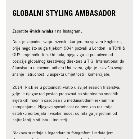
GLOBALNI STYLING AMBASADOR
@nickirwinhair
Zapratite
na Instagramu
Nick je započeo svoju frizersku karijeru na sjeveru Engleske,
prije nego što su ga tijekom 90-ih pozvali u London i u TONI &
GUY umjetnički tim. Od tada, njegov ga je put odveo od
pozicije globalnog kreativnog direktora u TIGI International do
članstva u upravnom odboru Unilevera, gdje je usavršio svoje
znanje i stručnost u aspektu umjetnosti i komercijale.
2014. Nick se u potpunosti vratio u svijet session frizerstva,
gdje je njegov rad postao prepoznat na stranicama vodećih
svjetskih modnih časopisa i u međunarodnim reklamnim
kampanjama. Njegova sposobnost da precizno razumije
estetiku editorijala i visoke mode, učinila ga je jednim od
najtraženijih stilista u industriji.
Nickova suradnja s legendarnim fotografom i redateljem