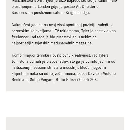
Manchestera 80-ih, Tyler je brzo napredovao što je kulminiralo
preseljenjem u London gdje je postao Art Direktor u
Sasoonovom prestižnom salonu Knightsbridge.
Nakon šest godina na ovoj visokoprofilnoj poziciji, radeći na
sezonskim kolekcijama i TV reklamama, Tyler je nastavio kao
freelancer i od tada je bio predstavljen u nekim od
najpoznatijih svjetskih međunarodnih magazina.
Kombinirajući tehniku ​​i pustolovnu kreativnost, rad Tylera
Johnstona odmah je prepoznatljiv, što ga je učinilo jednim od
najtraženijih session stilista u industriji. Među njegovim
klijentima neka su od najvećih imena, poput Davida i Victorie
Beckham, Sofije Vergare, Billie Eilish i Charli XCX.