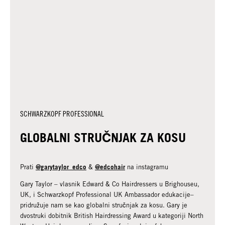
SCHWARZKOPF PROFESSIONAL
GLOBALNI STRUČNJAK ZA KOSU
@garytaylor_edco
@edcohair
Prati
&
na instagramu
Gary Taylor – vlasnik Edward & Co Hairdressers u Brighouseu,
UK, i Schwarzkopf Professional UK Ambassador edukacije–
pridružuje nam se kao globalni stručnjak za kosu. Gary je
dvostruki dobitnik British Hairdressing Award u kategoriji North