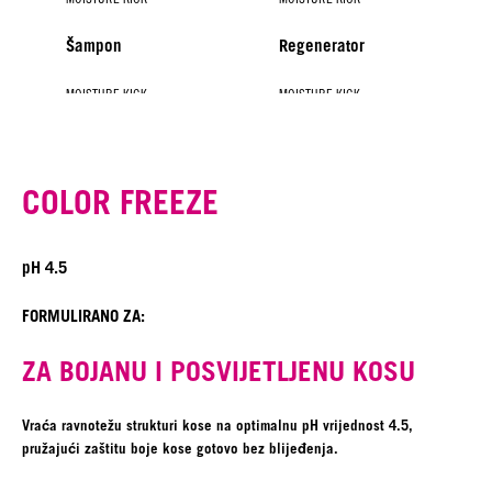
Šampon
Regenerator
MOISTURE KICK
MOISTURE KICK
MOISTURE KICK
Regenerator u spreju
Maska
Hyaluronic Serum
COLOR FREEZE
pH 4.5
FORMULIRANO ZA:
ZA BOJANU I POSVIJETLJENU KOSU
Vraća ravnotežu strukturi kose na optimalnu pH vrijednost 4.5,
pružajući zaštitu boje kose gotovo bez blijeđenja.