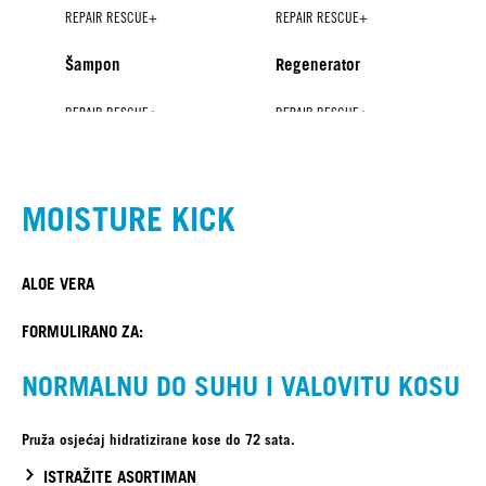
REPAIR RESCUE+
REPAIR RESCUE+
Šampon
Regenerator
REPAIR RESCUE+
REPAIR RESCUE+
REPAIR RESCUE+
REPAIR RESCUE+
Regenerator u spreju
Maska
Sealed Ends+
Shine Treatment
NOVO
MOISTURE KICK
ALOE VERA
FORMULIRANO ZA:
NORMALNU DO SUHU I VALOVITU KOSU
Pruža osjećaj hidratizirane kose do 72 sata.
ISTRAŽITE ASORTIMAN