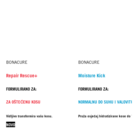
BONACURE
BONACURE
Repair Rescue+
Moisture Kick
FORMULIRANO ZA:
FORMULIRANO ZA:
ZA OŠTEĆENU KOSU
NORMALNU DO SUHU I VALOVITU K
Vidljivo transformira vašu kosu.
Pruža osjećaj hidratizirane kose do 72 s
NOVO