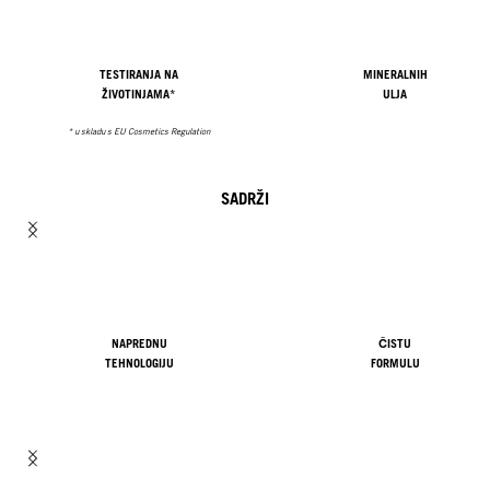
TESTIRANJA NA
MINERALNIH
ŽIVOTINJAMA*
ULJA
* u skladu s EU Cosmetics Regulation
SADRŽI
NAPREDNU
ČISTU
TEHNOLOGIJU
FORMULU