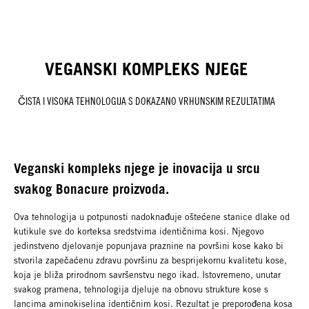
VEGANSKI KOMPLEKS NJEGE
ČISTA I VISOKA TEHNOLOGIJA S DOKAZANO VRHUNSKIM REZULTATIMA
Veganski kompleks njege je inovacija u srcu
svakog Bonacure proizvoda.
Ova tehnologija u potpunosti nadoknađuje oštećene stanice dlake od
kutikule sve do korteksa sredstvima identičnima kosi. Njegovo
jedinstveno djelovanje popunjava praznine na površini kose kako bi
stvorila zapečaćenu zdravu površinu za besprijekornu kvalitetu kose,
koja je bliža prirodnom savršenstvu nego ikad. Istovremeno, unutar
svakog pramena, tehnologija djeluje na obnovu strukture kose s
lancima aminokiselina identičnim kosi. Rezultat je preporođena kosa