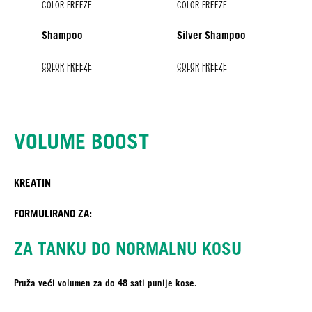
COLOR FREEZE
COLOR FREEZE
Shampoo
Silver Shampoo
COLOR FREEZE
COLOR FREEZE
COLOR FREEZE
COLOR FREEZE
COLOR FREEZE
Conditioner
Spray Conditioner
Maske
Silver maske
Shine Savior
VOLUME BOOST
KREATIN
FORMULIRANO ZA:
ZA TANKU DO NORMALNU KOSU
Pruža veći volumen za do 48 sati punije kose.