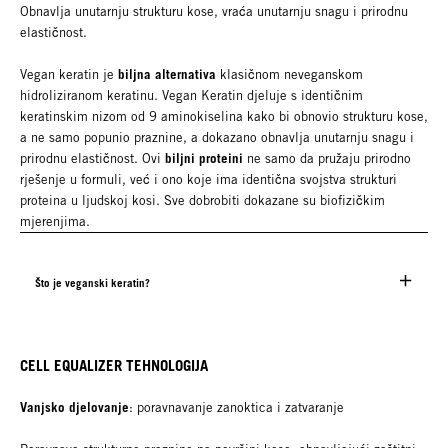
Obnavlja unutarnju strukturu kose, vraća unutarnju snagu i prirodnu
elastičnost.
biljna alternativa
Vegan keratin je
klasičnom neveganskom
hidroliziranom keratinu. Vegan Keratin djeluje s identičnim
keratinskim nizom od 9 aminokiselina kako bi obnovio strukturu kose,
a ne samo popunio praznine, a dokazano obnavlja unutarnju snagu i
biljni proteini
prirodnu elastičnost. Ovi
ne samo da pružaju prirodno
rješenje u formuli, već i ono koje ima identična svojstva strukturi
proteina u ljudskoj kosi. Sve dobrobiti dokazane su biofizičkim
mjerenjima.
Što je veganski keratin?
CELL EQUALIZER TEHNOLOGIJA
Vanjsko djelovanje
: poravnavanje zanoktica i zatvaranje