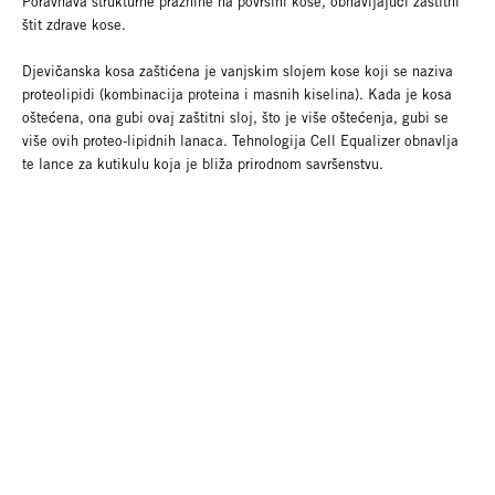
Poravnava strukturne praznine na površini kose, obnavljajući zaštitni
štit zdrave kose.
Djevičanska kosa zaštićena je vanjskim slojem kose koji se naziva
proteolipidi (kombinacija proteina i masnih kiselina). Kada je kosa
oštećena, ona gubi ovaj zaštitni sloj, što je više oštećenja, gubi se
više ovih proteo-lipidnih lanaca. Tehnologija Cell Equalizer obnavlja
te lance za kutikulu koja je bliža prirodnom savršenstvu.