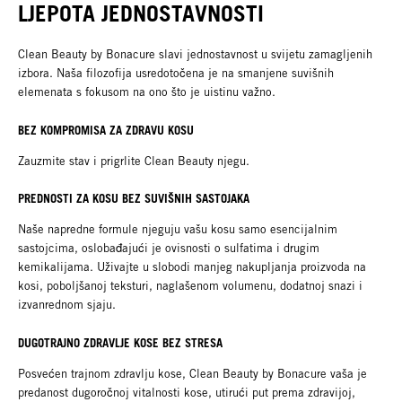
LJEPOTA JEDNOSTAVNOSTI
Clean Beauty by Bonacure slavi jednostavnost u svijetu zamagljenih
izbora. Naša filozofija usredotočena je na smanjene suvišnih
elemenata s fokusom na ono što je uistinu važno.​​
BEZ KOMPROMISA ZA ZDRAVU KOSU​
Zauzmite stav i prigrlite Clean Beauty njegu.​
PREDNOSTI ZA KOSU BEZ SUVIŠNIH SASTOJAKA​
Naše napredne formule njeguju vašu kosu samo esencijalnim
sastojcima, oslobađajući je ovisnosti o sulfatima i drugim
kemikalijama. Uživajte u slobodi manjeg nakupljanja proizvoda na
kosi, poboljšanoj teksturi, naglašenom volumenu, dodatnoj snazi i
izvanrednom sjaju.​
DUGOTRAJNO ZDRAVLJE KOSE BEZ STRESA ​
Posvećen trajnom zdravlju kose, Clean Beauty by Bonacure vaša je
predanost dugoročnoj vitalnosti kose, utirući put prema zdravijoj,