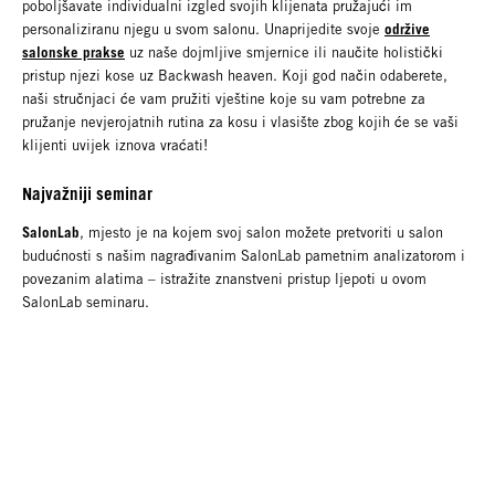
poboljšavate individualni izgled svojih klijenata pružajući im
održive
personaliziranu njegu u svom salonu. Unaprijedite svoje
salonske prakse
uz naše dojmljive smjernice ili naučite holistički
pristup njezi kose uz Backwash heaven. Koji god način odaberete,
naši stručnjaci će vam pružiti vještine koje su vam potrebne za
pružanje nevjerojatnih rutina za kosu i vlasište zbog kojih će se vaši
klijenti uvijek iznova vraćati!
Najvažniji seminar
SalonLab
, mjesto je na kojem svoj salon možete pretvoriti u salon
budućnosti s našim nagrađivanim SalonLab pametnim analizatorom i
povezanim alatima – istražite znanstveni pristup ljepoti u ovom
SalonLab seminaru.