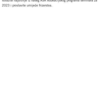
Istražite najbitnije iz našeg ASK edukacijskog programa seminara za
2023 i proslavite umijeće frizerstva.