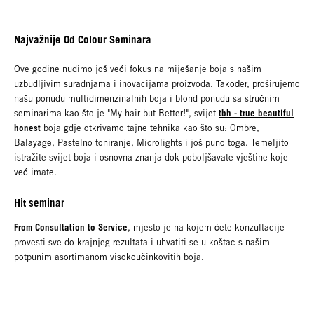
Najvažnije Od Colour Seminara
Ove godine nudimo još veći fokus na miješanje boja s našim
uzbudljivim suradnjama i inovacijama proizvoda. Također, proširujemo
našu ponudu multidimenzinalnih boja i blond ponudu sa stručnim
tbh - true beautiful
seminarima kao što je "My hair but Better!", svijet
honest
boja gdje otkrivamo tajne tehnika kao što su: Ombre,
Balayage, Pastelno toniranje, Microlights i još puno toga. Temeljito
istražite svijet boja i osnovna znanja dok poboljšavate vještine koje
već imate.
Hit seminar
From Consultation to Service
, mjesto je na kojem ćete konzultacije
provesti sve do krajnjeg rezultata i uhvatiti se u koštac s našim
potpunim asortimanom visokoučinkovitih boja.