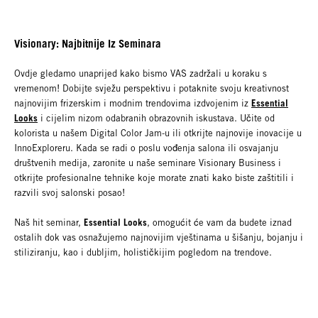
Visionary: Najbitnije Iz Seminara
Ovdje gledamo unaprijed kako bismo VAS zadržali u koraku s
vremenom! Dobijte svježu perspektivu i potaknite svoju kreativnost
Essential
najnovijim frizerskim i modnim trendovima izdvojenim iz
Looks
i cijelim nizom odabranih obrazovnih iskustava. Učite od
kolorista u našem Digital Color Jam-u ili otkrijte najnovije inovacije u
InnoExploreru. Kada se radi o poslu vođenja salona ili osvajanju
društvenih medija, zaronite u naše seminare Visionary Business i
otkrijte profesionalne tehnike koje morate znati kako biste zaštitili i
razvili svoj salonski posao!
Essential Looks
Naš hit seminar,
, omogućit će vam da budete iznad
ostalih dok vas osnažujemo najnovijim vještinama u šišanju, bojanju i
stiliziranju, kao i dubljim, holističkijim pogledom na trendove.