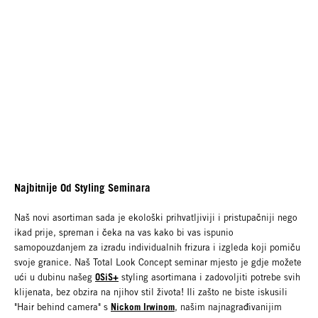
Najbitnije Od Styling Seminara
Naš novi asortiman sada je ekološki prihvatljiviji i pristupačniji nego
ikad prije, spreman i čeka na vas kako bi vas ispunio
samopouzdanjem za izradu individualnih frizura i izgleda koji pomiču
svoje granice. Naš Total Look Concept seminar mjesto je gdje možete
OSiS+
ući u dubinu našeg
styling asortimana i zadovoljiti potrebe svih
klijenata, bez obzira na njihov stil života! Ili zašto ne biste iskusili
Nickom Irwinom
"Hair behind camera" s
, našim najnagrađivanijim