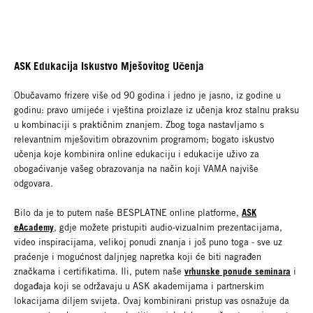
ASK Edukacija Iskustvo Mješovitog Učenja
Obučavamo frizere više od 90 godina i jedno je jasno, iz godine u
godinu: pravo umijeće i vještina proizlaze iz učenja kroz stalnu praksu
u kombinaciji s praktičnim znanjem. Zbog toga nastavljamo s
relevantnim mješovitim obrazovnim programom; bogato iskustvo
učenja koje kombinira online edukaciju i edukacije uživo za
obogaćivanje vašeg obrazovanja na način koji VAMA najviše
odgovara.
ASK
Bilo da je to putem naše BESPLATNE online platforme,
eAcademy
, gdje možete pristupiti audio-vizualnim prezentacijama,
video inspiracijama, velikoj ponudi znanja i još puno toga - sve uz
praćenje i mogućnost daljnjeg napretka koji će biti nagrađen
vrhunske ponude seminara
značkama i certifikatima. Ili, putem naše
i
događaja koji se održavaju u ASK akademijama i partnerskim
lokacijama diljem svijeta. Ovaj kombinirani pristup vas osnažuje da