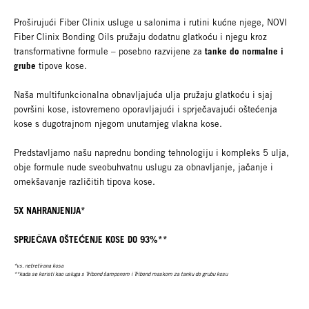
Proširujući Fiber Clinix usluge u salonima i rutini kućne njege, NOVI
Fiber Clinix Bonding Oils pružaju dodatnu glatkoću i njegu kroz
tanke do normalne i
transformativne formule – posebno razvijene za
grube
tipove kose.
Naša multifunkcionalna obnavljajuća ulja pružaju glatkoću i sjaj
površini kose, istovremeno oporavljajući i sprječavajući oštećenja
kose s dugotrajnom njegom unutarnjeg vlakna kose.
Predstavljamo našu naprednu bonding tehnologiju i kompleks 5 ulja,
obje formule nude sveobuhvatnu uslugu za obnavljanje, jačanje i
omekšavanje različitih tipova kose.
5X NAHRANJENIJA*
SPRJEČAVA OŠTEĆENJE KOSE DO 93%**
*vs. netretirana kosa
**kada se koristi kao usluga s Tribond šamponom i Tribond maskom za tanku do grubu kosu