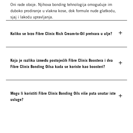
Oni rade oboje. Njihova bonding tehnologija omogućuje im
duboko prodiranje u vlakna kose, dok formule nude glatkoću,
sjaj i lakoću upravljanja.
Koliko se brzo Fibre Clinix Rich Cream-to-Oil pretvara u ulje?
Koja je razlika između postojećih Fibre Clinix Boostera i dva
Fibre Clinix Bonding Oilsa kada se koriste kao boosteri?
Mogu li koristiti Fibre Clinix Bonding Oils više puta unutar iste
usluge?