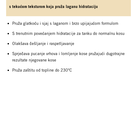
s tekućom teksturom koja pruža laganu hidrataciju
Pruža glatkoću i sjaj s laganom i brzo upijajućom formulom
S trenutnim povećanjem hidratacije za tanku do normalnu kosu
Olakšava češljanje i raspetljavanje
Sprječava pucanje vrhova i lomljenje kose pružajući dugotrajne
rezultate njegovane kose
Pruža zaštitu od topline do 230°C