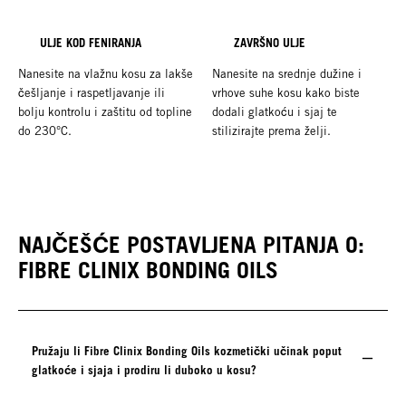
ULJE KOD FENIRANJA
ZAVRŠNO ULJE
Nanesite na vlažnu kosu za lakše
Nanesite na srednje dužine i
češljanje i raspetljavanje ili
vrhove suhe kosu kako biste
bolju kontrolu i zaštitu od topline
dodali glatkoću i sjaj te
do 230°C.
stilizirajte prema želji.
NAJČEŠĆE POSTAVLJENA PITANJA O:
FIBRE CLINIX BONDING OILS
Pružaju li Fibre Clinix Bonding Oils kozmetički učinak poput
glatkoće i sjaja i prodiru li duboko u kosu?