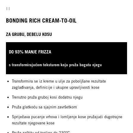
BONDING RICH CREAM-TO-OIL
ZA GRUBU, DEBELU KOSU
DO 93% MANJE FRIZZA
s transformirajućom teksturom koja pruža bogatu njegu
Transformira se iz kreme u ulje za poboljšane rezultate
zaglađivanja, definicije i ukupne upravljivosti kose
Trenutno pruža gruboj kosi dodatnu njegu
Pruža glatkoću sa sjajnim završetkom
Spriječava pucanje vrhova i lomljenje kose pružajući dugotrajne
rezultate njegovane kose
Pruža zaštitu od topline do 230°C