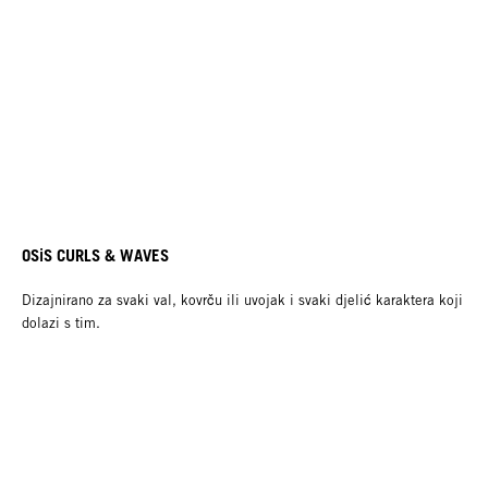
OSiS CURLS & WAVES
Dizajnirano za svaki val, kovrču ili uvojak i svaki djelić karaktera koji
dolazi s tim.