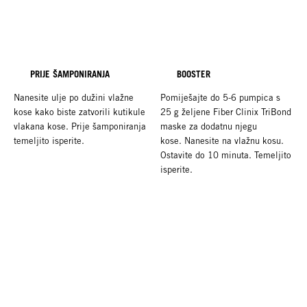
PRIJE ŠAMPONIRANJA
BOOSTER
Nanesite ulje po dužini vlažne
Pomiješajte do 5-6 pumpica s
kose kako biste zatvorili kutikule
25 g željene Fiber Clinix TriBond
vlakana kose. Prije šamponiranja
maske za dodatnu njegu
temeljito isperite.
kose.
Nanesite na vlažnu kosu.
Ostavite do 10 minuta. Temeljito
isperite.