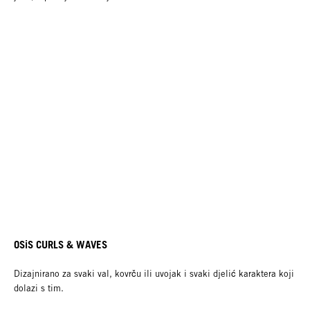
OSiS CURLS & WAVES
Dizajnirano za svaki val, kovrču ili uvojak i svaki djelić karaktera koji
dolazi s tim.