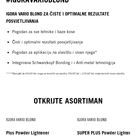
IGORA VARIO BLOND ZA ČISTE I OPTIMALNE REZULTATE
POSVJETLJIVANJA
Pogodan za sve tehnike i baze kose
Čisti i optimalni rezultati posvjetljivanja
Pogodan za aplikaciju na vlasištu i izvan njega*
Integrirana Schwarzkopf Bonding i i Anti-metal tehnologija
*****Razvijači do 6%|20 Vol. mogu se koristiti na vlasištu, 9%|30 Vol. i 12%|40 Vol. treba koristiti izvan vlasišta
OTKRIJTE ASORTIMAN
IGORA VARIO BLOND
IGORA VARIO BLOND
Plus Powder Lightener
SUPER PLUS Powder Lightene