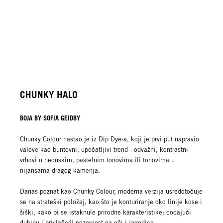
CHUNKY HALO
BOJA BY SOFIA GEIDBY
Chunky Colour nastao je iz Dip Dye-a, koji je prvi put napravio
valove kao buntovni, upečatljivi trend - odvažni, kontrastni
vrhovi u neonskim, pastelnim tonovima ili tonovima u
nijansama dragog kamenja.
Danas poznat kao Chunky Colour, moderna verzija usredotočuje
se na strateški položaj, kao što je konturiranje oko linije kose i
šiški, kako bi se istaknule prirodne karakteristike; dodajući
dubinu i privlačeći pozornost na oči i jagodice.