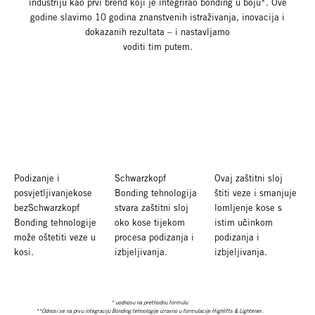
industriju kao prvi brend koji je integrirao bonding u boju*. Ove
godine slavimo 10 godina znanstvenih istraživanja, inovacija i
dokazanih rezultata – i nastavljamo
voditi tim putem.
Podizanje i
Schwarzkopf
Ovaj zaštitni sloj
posvjetljivanjekose
Bonding tehnologija
štiti veze i smanjuje
bezSchwarzkopf
stvara zaštitni sloj
lomljenje kose s
Bonding tehnologije
oko kose tijekom
istim učinkom
može oštetiti veze u
procesa podizanja i
podizanja i
kosi.
izbjeljivanja.
izbjeljivanja.
* uodnosu na prethodnu formulu
**Odnosi se na prvu integraciju Bonding tehnologije izravno u formulacije Highlifts & Lightener.