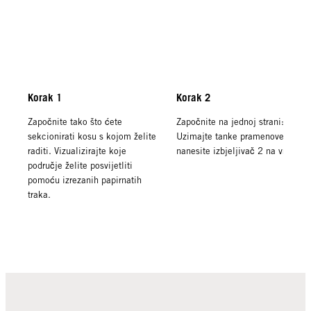
Korak 1
Korak 2
Započnite tako što ćete
Započnite na jednoj strani:
sekcionirati kosu s kojom želite
Uzimajte tanke pramenove i
raditi. Vizualizirajte koje
nanesite izbjeljivač 2 na vrhove.
područje želite posvijetliti
pomoću izrezanih papirnatih
traka.