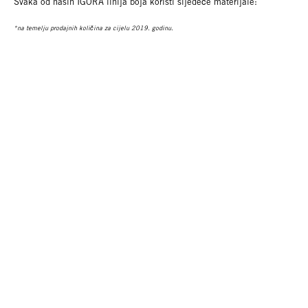
Svaka od naših IGORA linija boja koristi sljedeće materijale:
*na temelju prodajnih količina za cijelu 2019. godinu.