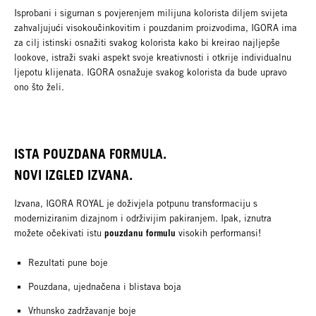
Isprobani i sigurnan s povjerenjem milijuna kolorista diljem svijeta
zahvaljujući visokoučinkovitim i pouzdanim proizvodima, IGORA ima
za cilj istinski osnažiti svakog kolorista kako bi kreirao najljepše
lookove, istraži svaki aspekt svoje kreativnosti i otkrije individualnu
ljepotu klijenata. IGORA osnažuje svakog kolorista da bude upravo
ono što želi.
ISTA POUZDANA FORMULA.
NOVI IZGLED IZVANA.
Izvana, IGORA ROYAL je doživjela potpunu transformaciju s
moderniziranim dizajnom i održivijim pakiranjem. Ipak, iznutra
pouzdanu formulu
možete očekivati istu
visokih performansi!
Rezultati pune boje
Pouzdana, ujednačena i blistava boja
Vrhunsko zadržavanje boje