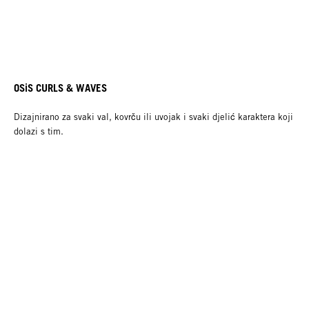
OSiS CURLS & WAVES
Dizajnirano za svaki val, kovrču ili uvojak i svaki djelić karaktera koji
dolazi s tim.