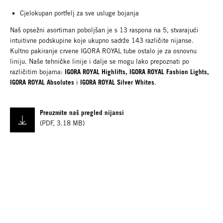
Cjelokupan portfelj za sve usluge bojanja
Naš opsežni asortiman poboljšan je s 13 raspona na 5, stvarajući
intuitivne podskupine koje ukupno sadrže 143 različite nijanse.
Kultno pakiranje crvene IGORA ROYAL tube ostalo je za osnovnu
liniju. Naše tehničke linije i dalje se mogu lako prepoznati po
IGORA ROYAL Highlifts, IGORA ROYAL Fashion Lights,
različitim bojama:
IGORA ROYAL Absolutes
IGORA ROYAL Silver Whites
i
.
Preuzmite naš pregled nijansi
(
PDF
,
3.18 MB
)