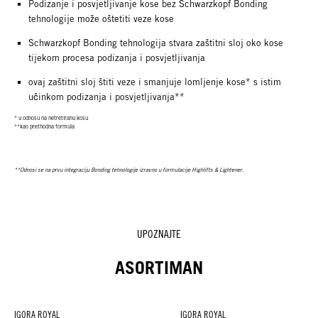
Podizanje i posvjetljivanje kose bez Schwarzkopf Bonding
tehnologije može oštetiti veze kose
Schwarzkopf Bonding tehnologija stvara zaštitni sloj oko kose
tijekom procesa podizanja i posvjetljivanja
ovaj zaštitni sloj štiti veze i smanjuje lomljenje kose* s istim
učinkom podizanja i posvjetljivanja**
* u odnosu na netretiranu kosu
**kao prethodna formula
**Odnosi se na prvu integraciju Bonding tehnologije izravno u formulacije Highlifts & Lightener.
UPOZNAJTE
ASORTIMAN
IGORA ROYAL
IGORA ROYAL