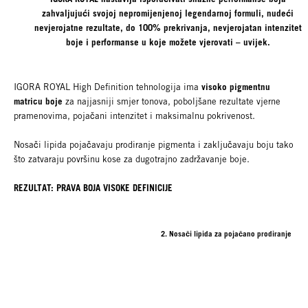
zahvaljujući svojoj nepromijenjenoj legendarnoj formuli, nudeći
nevjerojatne rezultate, do 100% prekrivanja, nevjerojatan intenzitet
boje i performanse u koje možete vjerovati – uvijek.
visoko pigmentnu
IGORA ROYAL High Definition tehnologija ima
matricu boje
za najjasniji smjer tonova, poboljšane rezultate vjerne
pramenovima, pojačani intenzitet i maksimalnu pokrivenost.
Nosači lipida pojačavaju prodiranje pigmenta i zaključavaju boju tako
što zatvaraju površinu kose za dugotrajno zadržavanje boje.
REZULTAT: PRAVA BOJA VISOKE DEFINICIJE
2. Nosači lipida za pojačano prodiranje