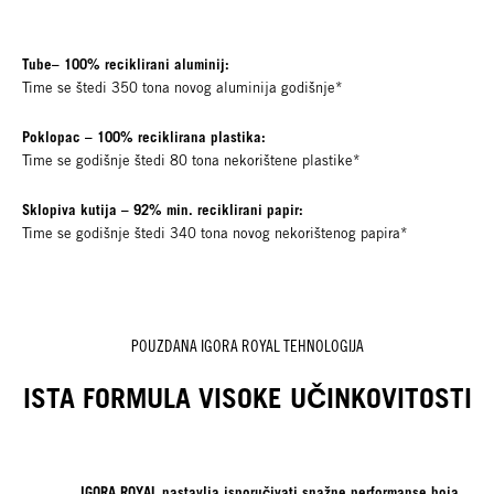
Tube– 100% reciklirani aluminij:
Time se štedi 350 tona novog aluminija godišnje*
Poklopac – 100% reciklirana plastika:
Time se godišnje štedi 80 tona nekorištene plastike*
Sklopiva kutija – 92% min. reciklirani papir:
Time se godišnje štedi 340 tona novog nekorištenog papira*
POUZDANA IGORA ROYAL TEHNOLOGIJA
ISTA FORMULA VISOKE UČINKOVITOSTI
IGORA ROYAL nastavlja isporučivati snažne performanse boja