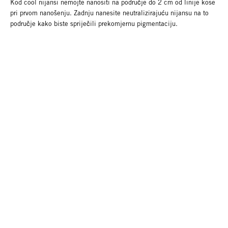
Kod cool nijansi nemojte nanositi na područje do 2 cm od linije kose
pri prvom nanošenju. Zadnju nanesite neutralizirajuću nijansu na to
područje kako biste spriječili prekomjernu pigmentaciju.