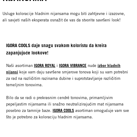
Usluge koloracije hladnim nijansama mogu biti zahtjevne i izazovne,
ali savjeti naših eksperata osnažit će vas da stvorite savršeni look!
IGORA COOLS daje snagu svakom koloristu da kreira
zapanjujuće lookove!
IGORA ROYAL
IGORA VIBRANCE
izbor hladnih
Naši asortiman
i
nude
nijansi
koje vam daju savršene smjerove tonova koji su vam potrebni
za rad na različitim razinama dubine i suprotstavljanje različitim
temeljnim tonovima.
Bilo da se radi o prekrasnim cendré tonovima, primamljivim
pepeljastim nijansama ili snažno neutralizirajućim mat nijansama
IGORA COOLS
posebno za tamnije baze.
asortiman omogućuje vam sve
što je potrebno za koloraciju hladnim nijansama.