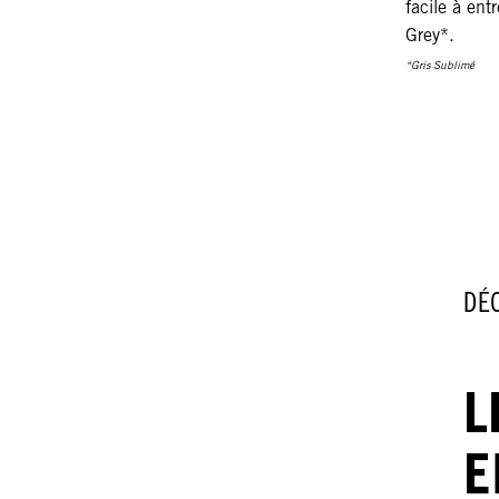
facile à ent
Grey*.
*Gris Sublimé
DÉ
L
E