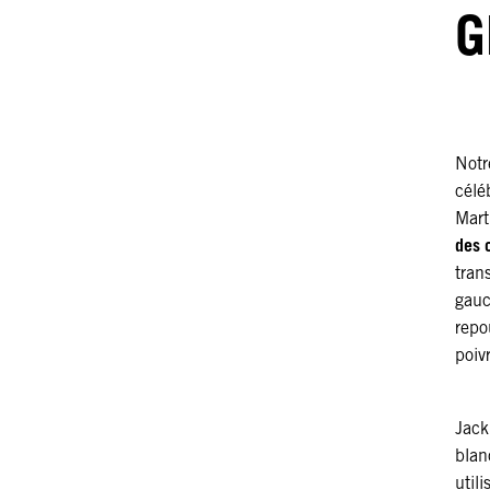
G
Notr
célé
Mart
des 
trans
gauc
repo
poiv
Jack
blan
util