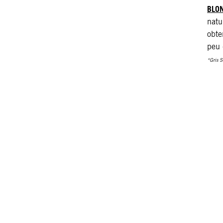
BLO
natu
obte
peu 
*Gris 