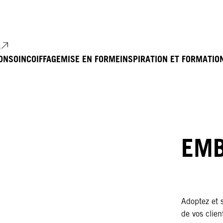
G
ON
SOIN
COIFFAGE
MISE EN FORME
INSPIRATION ET FORMATIO
EMB
Adoptez et s
de vos clien