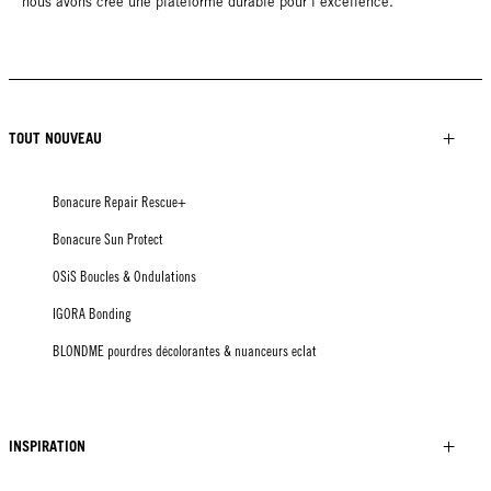
nous avons créé une plateforme durable pour l’excellence.
TOUT NOUVEAU
Bonacure Repair Rescue+
Bonacure Sun Protect
OSiS Boucles & Ondulations
IGORA Bonding
BLONDME pourdres décolorantes & nuanceurs eclat
INSPIRATION