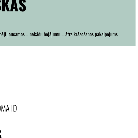
SKAS
ēji jaucamas – nekādu bojājumu – ātrs krāsošanas pakalpojums
OMA ID
S