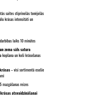
ās saites stiprinošās tonējošās
u krāsas intensitāti un
darbības laiks 10 minūtes
un zema sāls satura
va kopšana un koši krāsošanas
krāsas
– visi sortimentā esošie
cami
5 mazgāšanas reizes
 krāsas atsvaidzināšanai