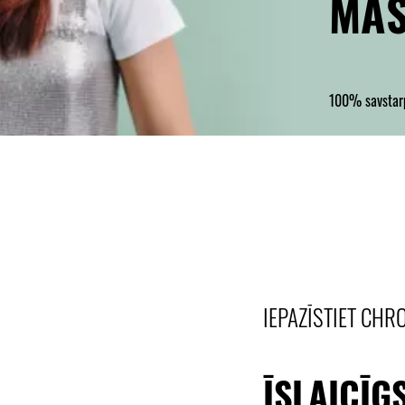
MA
100% savstarp
IEPAZĪSTIET CHR
ĪSLAICĪG