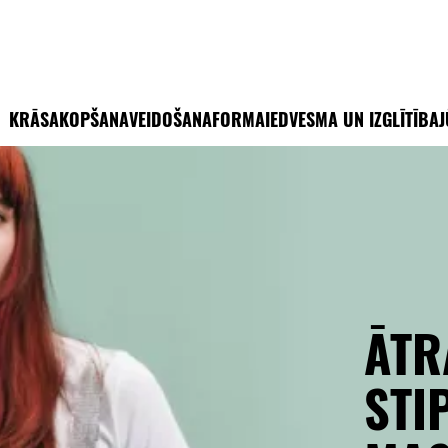
KRĀSA
KOPŠANA
VEIDOŠANA
FORMA
IEDVESMA UN IZGLĪTĪBA
J
ĀTR
STI