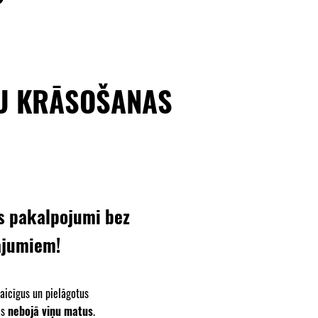
U KRĀSOŠANAS
s pakalpojumi bez
ājumiem!
laicīgus un pielāgotus
as
nebojā viņu matus
.