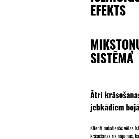
EFEKTS
MIKSTOŅ
SISTĒMA
Ātri krāsošana
jebkādiem boj
Klienti mūsdienās vēlas īs
krāsošanas risinājumus, k