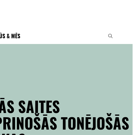
ŪS & MĒS
ĀS SAITES
PRINOŠĀS TONĒJOŠĀS