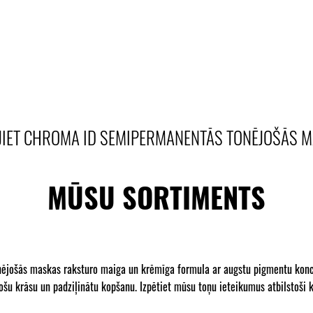
JIET CHROMA ID SEMIPERMANENTĀS TONĒJOŠĀS 
MŪSU SORTIMENTS
nējošās maskas raksturo maiga un krēmīga formula ar augstu pigmentu koncen
košu krāsu un padziļinātu kopšanu. Izpētiet mūsu toņu ieteikumus atbilstoši