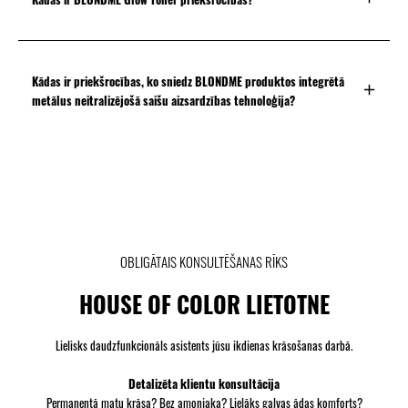
Kādas ir priekšrocības, ko sniedz BLONDME produktos integrētā
metālus neitralizējošā saišu aizsardzības tehnoloģija?
OBLIGĀTAIS KONSULTĒŠANAS RĪKS
HOUSE OF COLOR LIETOTNE
Lielisks daudzfunkcionāls asistents jūsu ikdienas krāsošanas darbā.
Detalizēta klientu konsultācija
Permanentā matu krāsa? Bez amonjaka? Lielāks galvas ādas komforts?