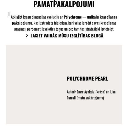
PAMATPAKALPOJUMI
Atklājiet krāsu dimensijas evolūciju ar
Polychrome — unikālu krāsošanas
pakalpojumu
, kas izstrādāts frizieriem, kuri vēlas izrādīt savas krāsošanas
prasmes, pārdomāti izvēloties toņus un pēc tam tos stratēģiski izvietojot.
LASIET VAIRĀK MŪSU IZGLĪTĪBAS BLOGĀ
POLYCHROME PEARL
Autori: Emre Ayaksiz (krāsa) un Lisa
Farrall (matu sakārtojums).