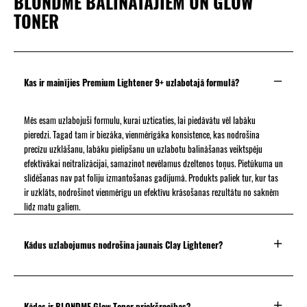
BLONDME BALINĀTĀJIEM UN GLOW
TONER
Kas ir mainījies Premium Lightener 9+ uzlabotajā formulā?
Mēs esam uzlabojuši formulu, kurai uzticaties, lai piedāvātu vēl labāku
pieredzi. Tagad tam ir biezāka, vienmērīgāka konsistence, kas nodrošina
precīzu uzklāšanu, labāku pielipšanu un uzlabotu balināšanas veiktspēju
efektīvākai neitralizācijai, samazinot nevēlamus dzeltenos toņus. Pietūkuma un
slīdēšanas nav pat foliju izmantošanas gadījumā. Produkts paliek tur, kur tas
ir uzklāts, nodrošinot vienmērīgu un efektīvu krāsošanas rezultātu no saknēm
līdz matu galiem.
Kādus uzlabojumus nodrošina jaunais Clay Lightener?
Kādas ir BLONDME Glow Toner priekšrocības?