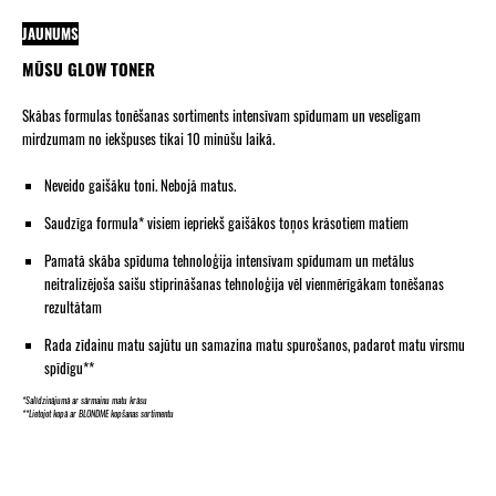
JAUNUMS
MŪSU GLOW TONER
Skābas formulas tonēšanas sortiments intensīvam spīdumam un veselīgam
mirdzumam no iekšpuses tikai 10 minūšu laikā.
Neveido gaišāku toni. Nebojā matus.
Saudzīga formula* visiem iepriekš gaišākos toņos krāsotiem matiem
Pamatā skāba spīduma tehnoloģija intensīvam spīdumam un metālus
neitralizējoša saišu stiprināšanas tehnoloģija vēl vienmērīgākam tonēšanas
rezultātam
Rada zīdainu matu sajūtu un samazina matu spurošanos, padarot matu virsmu
spīdīgu**
*Salīdzinājumā ar sārmainu matu krāsu
**Lietojot kopā ar BLONDME kopšanas sortimentu