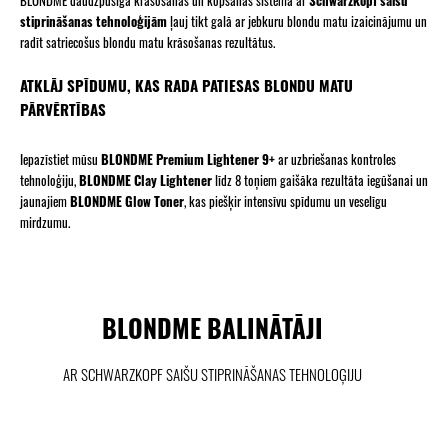
stiprināšanas tehnoloģijām
ļauj tikt galā ar jebkuru blondu matu izaicinājumu un
radīt satriecošus blondu matu krāsošanas rezultātus.
ATKLĀJ SPĪDUMU, KAS RADA PATIESAS BLONDU MATU
PĀRVĒRTĪBAS
Iepazīstiet mūsu
BLONDME Premium Lightener 9+
ar uzbriešanas kontroles
tehnoloģiju,
BLONDME Clay Lightener
līdz 8 toņiem gaišāka rezultāta iegūšanai un
jaunajiem
BLONDME Glow Toner
, kas piešķir intensīvu spīdumu un veselīgu
mirdzumu.
BLONDME BALINĀTĀJI
AR SCHWARZKOPF SAIŠU STIPRINĀŠANAS TEHNOLOĢIJU