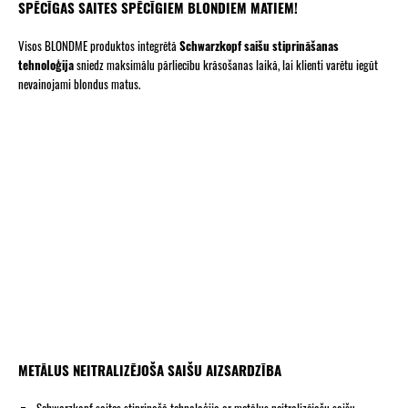
SPĒCĪGAS SAITES SPĒCĪGIEM BLONDIEM MATIEM!
Visos BLONDME produktos integrētā
Schwarzkopf saišu stiprināšanas
tehnoloģija
sniedz maksimālu pārliecību krāsošanas laikā, lai klienti varētu iegūt
nevainojami blondus matus.
METĀLUS NEITRALIZĒJOŠA SAIŠU AIZSARDZĪBA
Schwarzkopf saites stiprinošā tehnoloģija ar metālus neitralizējošu saišu