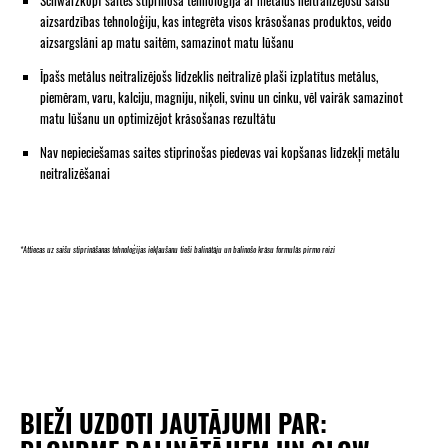
aizsardzības tehnoloģiju, kas integrēta visos krāsošanas produktos, veido
aizsargslāni ap matu saitēm, samazinot matu lūšanu
Īpašs metālus neitralizējošs līdzeklis neitralizē plaši izplatītus metālus,
piemēram, varu, kalciju, magniju, niķeli, svinu un cinku, vēl vairāk samazinot
matu lūšanu un optimizējot krāsošanas rezultātu
Nav nepieciešamas saites stiprinošas piedevas vai kopšanas līdzekļi metālu
neitralizēšanai
*Attiecas uz saišu stiprināšanas tehnoloģijas iekļaušanu tieši balinātāju un balinošo krāsu formulās pirmo reizi
BIEŽI UZDOTI JAUTĀJUMI PAR: