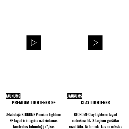
JAUNUMS
JAUNUMS
PREMIUM LIGHTENER 9+
CLAY LIGHTENER
Uzlabotajā BLONDME Premium Lightener
BLONDME Clay Lightener tagad
9+ tagad ir integrēta
uzbriešanas
nodrošina līdz
8 toņiem gaišāku
kontroles tehnoloģija*
, kas
rezultātu
. Tā formula, kas no mīkstas