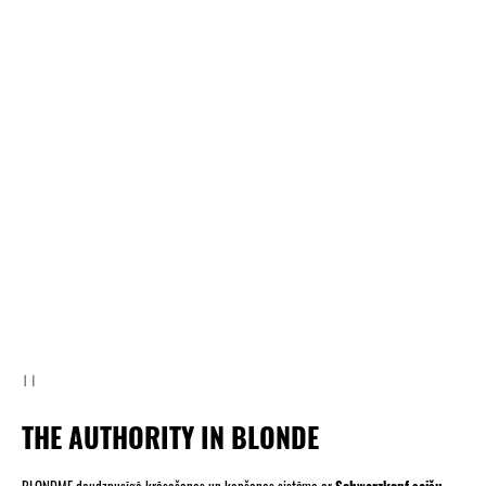
JAUNUMS
THE AUTHORITY IN BLONDE
BLONDME daudzpusīgā krāsošanas un kopšanas sistēma ar
Schwarzkopf saišu