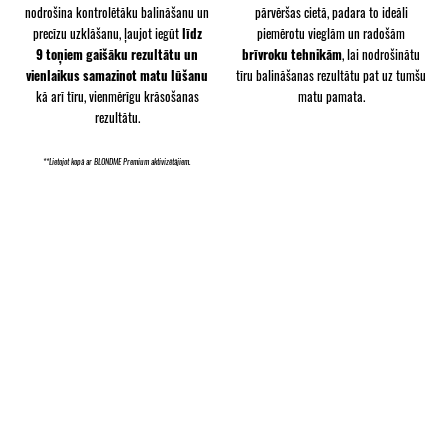
nodrošina kontrolētāku balināšanu un
pārvēršas cietā, padara to ideāli
precīzu uzklāšanu, ļaujot iegūt
līdz
piemērotu vieglām un radošām
9 toņiem gaišāku rezultātu un
brīvroku tehnikām
, lai nodrošinātu
vienlaikus samazinot matu lūšanu
tīru balināšanas rezultātu pat uz tumšu
kā arī tīru, vienmērīgu krāsošanas
matu pamata.
rezultātu.
**Lietojot kopā ar BLONDME Premium aktivizētājiem.