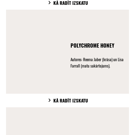
KĀ RADĪT IZSKATU
POLYCHROME HONEY
Autores: Reema Jaber (krāsa) un Lisa
Farrall (matu sakārtojums).
KĀ RADĪT IZSKATU