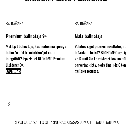
BALINĀŠANA
BALINĀŠANA
Premium balinātājs 9+
Māla balinātājs
Meklējat balinātāju, kas nodrošina spēcīgu
Vēlaties iegūt precīzus rezultātus, strādā
balinošu efektu, neietekmējot matu
brīvroku tehnikā? BLONDME Clay Lighte
integritāti? Iepazīstiet BLONDME Premium
ar tā unikālo konsistenci, kas no mīksta
Lightener 9+.
pārvēršas cietā, nodrošina līdz 8 toņiem
JAUNUMS
gaišāku rezultātu.
JAUNUMS
REVOLŪCIJA SAITES STIPRINOŠAS KRĀSAS JOMĀ 10 GADU GARUMĀ