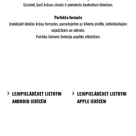
Uzziniet, kurš krāsas zīmols ir piemērots konkrētam klientam.
Perfekta formula
Izveidojiet ideālas krāsu formulas, pamatojoties uz klienta profilu, individuālajām
vajadzībām un vēlmēm.
Vairāku taimeru funkcija papildu atbalstam.
LEJUPIELĀDĒJIET LIETOTNI
LEJUPIELĀDĒJIET LIETOTNI
ANDROID IERĪCĒM
APPLE IERĪCĒM