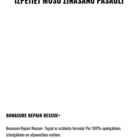
IZPĒTIET MŪSU ZINĀŠANU PASAULI
BONACURE REPAIR RESCUE+
Bonacure Repair Rescue+. Tagad ar uzlabotu formulu! Par 100% spēcīgākiem,
izturīgākiem un atjaunotiem matiem.