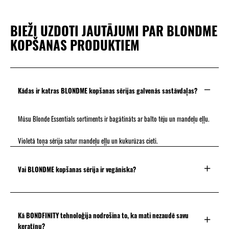
BIEŽI UZDOTI JAUTĀJUMI PAR BLONDME
KOPŠANAS PRODUKTIEM
Kādas ir katras BLONDME kopšanas sērijas galvenās sastāvdaļas?
Mūsu Blonde Essentials sortiments ir bagātināts ar balto tēju un mandeļu eļļu.
Violetā toņa sērija satur mandeļu eļļu un kukurūzas cieti.
Vai BLONDME kopšanas sērija ir vegāniska?
Kā BONDFINITY tehnoloģija nodrošina to, ka mati nezaudē savu
keratīnu?