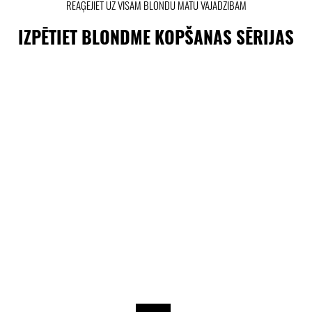
REAĢĒJIET UZ VISĀM BLONDU MATU VAJADZĪBĀM
IZPĒTIET BLONDME KOPŠANAS SĒRIJAS