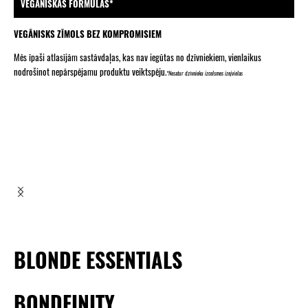
VEGĀNISKAS FORMULAS*
VEGĀNISKS ZĪMOLS BEZ KOMPROMISIEM
Mēs īpaši atlasījām sastāvdaļas, kas nav iegūtas no dzīvniekiem, vienlaikus
nodrošinot nepārspējamu produktu veiktspēju.
*Nesatur dzīvnieku izcelsmes izejvielas
BLONDE ESSENTIALS
BONDFINITY