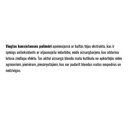
Vieglas konsistences polimēri
apvienojumā ar baltās tējas ekstraktu, kas ir
spēcīgs antioksidants ar atjaunojošu iedarbību, veido aizsargbarjeru, kas atdarina
lotosa ziedlapu efektu. Tas aktīvi aizsargā blondu matu kutikulu no apkārtējās vides
agresoriem, piemēram, piesārņotājiem, kas var padarīt blondus matus nespodrus un
nedzīvīgus.