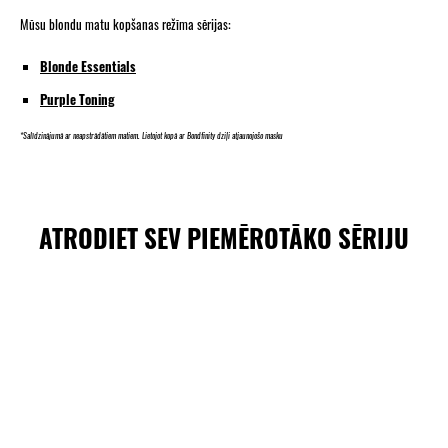
Mūsu blondu matu kopšanas režīma sērijas:
Blonde Essentials
Purple Toning
*Salīdzinājumā ar neapstrādātiem matiem. Lietojot kopā ar Bondfinity dziļi atjaunojošo masku
ATRODIET SEV PIEMĒROTĀKO SĒRIJU