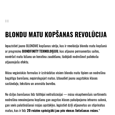
BLONDU MATU KOPŠANAS REVOLŪCIJA
Iepazīstiet jauno BLONDME kopšanas sēriju, kas ir revolūcija blondu matu kopšanā
ar progresīvu
BONDFINITY TEHNOLOĢIJU
, kas atjauno permanentās saites,
novēršot matu lūšanu un keratīna zaudēšanu, tādējādi nodrošinot paliekošu
atjaunojošu efektu.
Mūsu vegāniskās formulas ir izstrādātas visiem blondu matu tipiem un nodrošina
bagātīgu barošanu, nepārslogojot matus. Izbaudiet jaunu augstākās klases
sastāvdaļu, tekstūru un aromātu burvību.
No dziļas barošanas līdz tūlītējai neitralizācijai — mūsu visaptverošais sortiments
nodrošina nevainojamu kopšanu gan augstas klases pakalpojumu ietvaros salonā,
gan sevis palutināšanai mājas apstākļos. Iegūstiet dziļi atjaunotus un stiprinātus
matus, kas ir līdz
20 reizēm spēcīgāki jau pēc vienas lietošanas reizes
.*