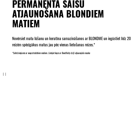
PERMANENTA SAIŠU
ATJAUNOŠANA BLONDIEM
MATIEM
Novērsiet matu lūšanu un keratīna samazināšanos ar BLONDME un iegūstiet līdz 20
reizēm spēcīgākus matus jau pēc vienas lietošanas reizes.*
*Salīdzinājumā ar neapstrādātiem matiem. Lietojot kopā ar Bondfinity dziļi atjaunojošo masku