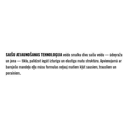
SAIŠU ATJAUNOŠANAS TEHNOLOĢIJA
veido smalku divu saišu veidu — ūdeņraža
un jona — tīklu, palīdzot iegūt izturīgu un elastīgu matu struktūru. Apvienojumā ar
barojošo mandeļu eļļu mūsu formulas neļauj matiem kļūt sausiem, trausliem un
porainiem..