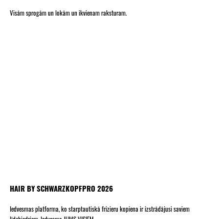
Visām sprogām un lokām un ikvienam raksturam.
HAIR BY SCHWARZKOPFPRO 2026
Iedvesmas platforma, ko starptautiskā frizieru kopiena ir izstrādājusi saviem
līdzbiedriem. Iedvesma JUMS VISIEM.