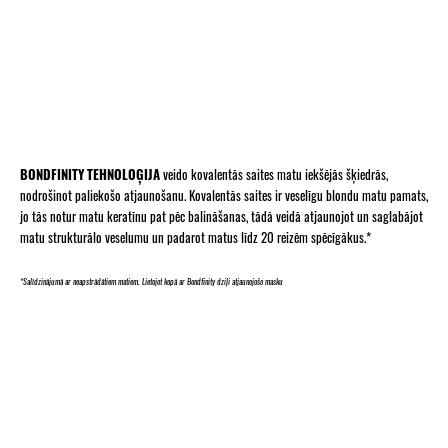
BONDFINITY TEHNOLOĢIJA
veido kovalentās saites matu iekšējās šķiedrās,
nodrošinot paliekošo atjaunošanu. Kovalentās saites ir veselīgu blondu matu pamats,
jo tās notur matu keratīnu pat pēc balināšanas, tādā veidā atjaunojot un saglabājot
matu strukturālo veselumu un padarot matus līdz 20 reizēm spēcīgākus.*
*Salīdzinājumā ar neapstrādātiem matiem. Lietojot kopā ar Bondfinity dziļi atjaunojošo masku