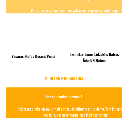
Pirms dienas sākuma mati un galvas āda ir pelnījuši mirkli rūpju.
Izsmidzināmais Līdzeklis Galvas
Vasaras Fluīds Desmit Vienā
Ādai UN Matiem
2. DIENA PIE BASEINA
Jo saule nekad nesnauž
Peldēšanās laikā un saulē mati ātri zaudē mitrumu un spīdumu. Tam ir nepiecie
kopšana, kas nesamazina jūsu ikdienas tempu!