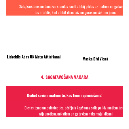
Sāls, karstums un daudzas stundas saulē atstāj pēdas uz matiem un galvas āda
tas ir brīdis, kad atstāt dienu aiz muguras un sākt no jauna!
Līdzeklis Ādas UN Matu Attīrīšanai
Maska Divi Vienā
4. SAGATAVOŠANA VAKARĀ
Dodiet saviem matiem to, kas tiem nepieciešams!
Dienas tempam palēninoties, pēdējais kopšanas solis palīdz matiem justies
atjaunotiem, mīkstiem un gataviem nākamajai dienai.