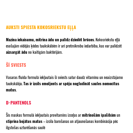
AUKSTI SPIESTA KOKOSRIEKSTU EĻĻA
Mazina iekaisumu, mitrina ādu un palīdz dziedēt brūces
. Kokosriekstu eļļā
esošajām vidējās ķēdes taukskābēm ir arī pretmikrobu iedarbība, kas var palīdzēt
aizsargāt ādu
no kaitīgām baktērijām.
ŠĪ SVIESTS
Vasaras fluīda formulā iekļautais šī sviests satur daudz vitamīnu un neaizstājamo
taukskābju.
Tas ir izcils emoljents ar spēju nogludināt saules nomocītus
matus
.
D-PANTENOLS
Šīs maskas formulā iekļautais provitamīns izceļas ar
mitrinošām īpašībām
un
stiprina bojātus matus
– izcila barošanas un atjaunošanas kombinācija pēc
ilgstošas uzturēšanās saulē