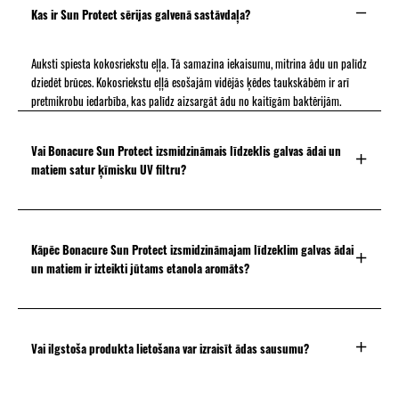
un viegli savaldāmus.
Kas ir Sun Protect sērijas galvenā sastāvdaļa?
Auksti spiesta kokosriekstu eļļa. Tā samazina iekaisumu, mitrina ādu un palīdz
dziedēt brūces. Kokosriekstu eļļā esošajām vidējās ķēdes taukskābēm ir arī
pretmikrobu iedarbība, kas palīdz aizsargāt ādu no kaitīgām baktērijām.
Vai Bonacure Sun Protect izsmidzināmais līdzeklis galvas ādai un
matiem satur ķīmisku UV filtru?
Kāpēc Bonacure Sun Protect izsmidzināmajam līdzeklim galvas ādai
un matiem ir izteikti jūtams etanola aromāts?
Vai ilgstoša produkta lietošana var izraisīt ādas sausumu?