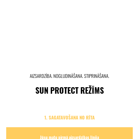
AIZSARDZĪBA. NOGLUDINĀŠANA. STIPRINĀŠANA.
SUN PROTECT REŽĪMS
1. SAGATAVOŠANA NO RĪTA
Jūsu matu pirmā aizsardzības līnija