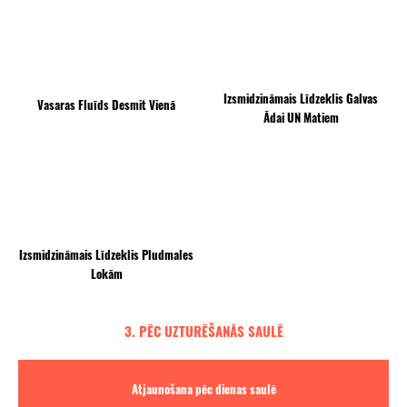
Izsmidzināmais Līdzeklis Galvas
Vasaras Fluīds Desmit Vienā
Ādai UN Matiem
Izsmidzināmais Līdzeklis Pludmales
Lokām
3. PĒC UZTURĒŠANĀS SAULĒ
Atjaunošana pēc dienas saulē