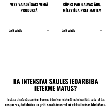
VISS VAJADZĪGAIS VIENĀ
RŪPES PAR GALVAS ĀDU,
PRODUKTĀ
MĪLESTĪBA PRET MATIEM
Lasīt vairāk
Lasīt vairāk
KĀ INTENSĪVA SAULES IEDARBĪBA
IETEKMĒ MATUS?
Ilgstoša atrašanās saulē un baseina ūdenī var ietekmēt matu kvalitāti, padarot tos
nespodrus, dehidrētus
un
grūti savaldāmus
vai arī veicināt
krāsas izbalēšanu.