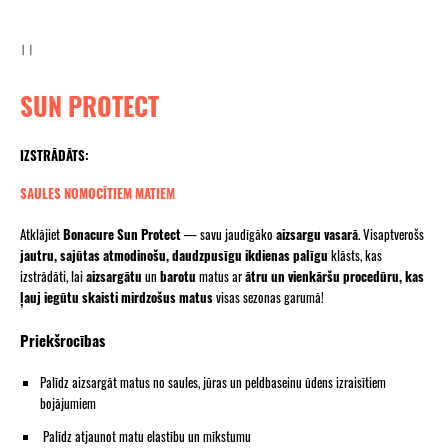
SUN PROTECT
IZSTRĀDĀTS:
SAULES NOMOCĪTIEM MATIEM
Atklājiet
Bonacure Sun Protect
— savu jaudīgāko
aizsargu vasarā
. Visaptverošs
jautru, sajūtas atmodinošu, daudzpusīgu ikdienas palīgu
klāsts, kas
izstrādāti, lai
aizsargātu
un
barotu
matus ar
ātru un vienkāršu procedūru, kas
ļauj iegūtu skaisti mirdzošus matus
visas sezonas garumā!
Priekšrocības
Palīdz aizsargāt matus no saules, jūras un peldbaseinu ūdens izraisītiem
bojājumiem
Palīdz atjaunot matu elastību un mīkstumu