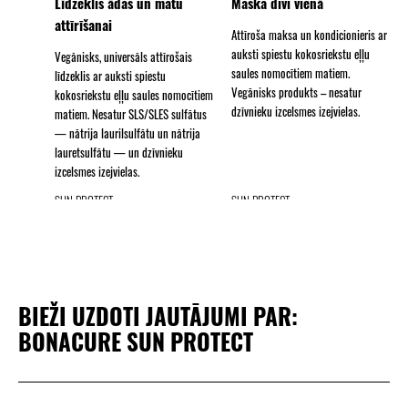
Līdzeklis ādas un matu
Maska divi vienā
attīrīšanai
Attīroša maksa un kondicionieris ar
auksti spiestu kokosriekstu eļļu
Vegānisks, universāls attīrošais
saules nomocītiem matiem.
līdzeklis ar auksti spiestu
Vegānisks produkts – nesatur
kokosriekstu eļļu saules nomocītiem
dzīvnieku izcelsmes izejvielas.
matiem. Nesatur SLS/SLES sulfātus
— nātrija laurilsulfātu un nātrija
lauretsulfātu — un dzīvnieku
izcelsmes izejvielas.
SUN PROTECT
SUN PROTECT
SUN PROTECT
Izsmidzināmais līdzeklis
Vasaras fluīds desmit vienā
Izsmidzināmais līdzeklis
pludmales lokām
galvas ādai un matiem
Universāls vieglas konsistences
krēms ar auksti spiestu
Izsmidzināms līdzeklis nevainojamu
Izmēģiniet Bonacure Sun Protect
BIEŽI UZDOTI JAUTĀJUMI PAR:
kokosriekstu eļļu saules nomocītiem
pludmales loku ieveidošanai ar
izsmidzināmo līdzekli galvas ādai
matiem. Vegānisks produkts –
auksti spiestu kokosriekstu eļļu
BONACURE SUN PROTECT
un matiem — tas ir netaukains
nesatur dzīvnieku izcelsmes
visiem matu tipiem. Vegānisks
izsmidzināmais līdzeklis ar SPF20,
izejvielas.
produkts – nesatur dzīvnieku
kas pasargā galvas ādu no UV
izcelsmes izejvielas.
starojuma un padara matus gludus