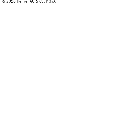
© 2026 Henkel AG & Co. KGaA