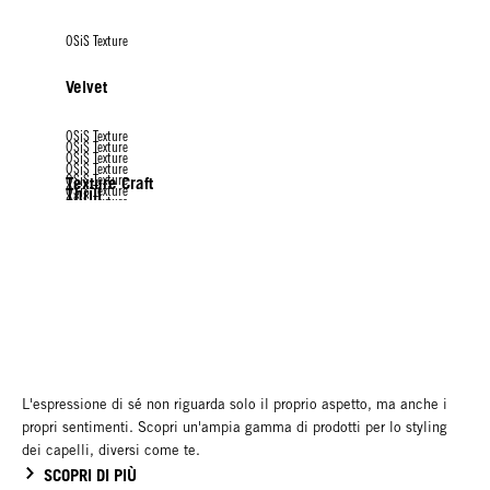
OSiS Texture
Velvet
OSiS Texture
OSiS Texture
OSiS Texture
OSiS Texture
OSiS Texture
Texture Craft
OSiS Texture
Thrill
OSiS Texture
Flexwax
OSiS Texture
Mess Up
Dust It
Mighty Matte
Rock Hard
OSiS G. Force
L'espressione di sé non riguarda solo il proprio aspetto, ma anche i
propri sentimenti. Scopri un'ampia gamma di prodotti per lo styling
dei capelli, diversi come te.
SCOPRI DI PIÙ