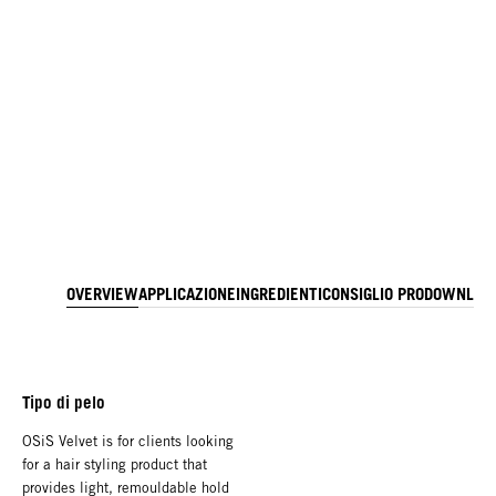
OVERVIEW
APPLICAZIONE
INGREDIENTI
CONSIGLIO PRO
DOWNLOA
Tipo di pelo
OSiS Velvet is for clients looking
for a hair styling product that
provides light, remouldable hold