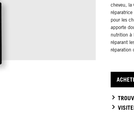
cheveu, la 
réparatrice
pour les c
apporte dou
nutrition à 
réparant l
réparation 
ACHET
TROUV
VISIT