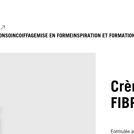
G
ON
SOIN
COIFFAGE
MISE EN FORME
INSPIRATION ET FORMATIO
Crè
FIB
Formulée a