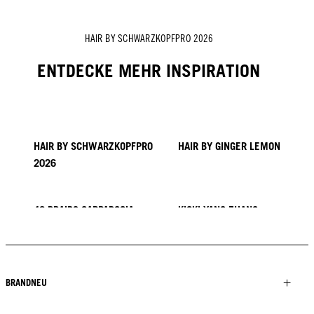
HAIR BY SCHWARZKOPFPRO 2026
ENTDECKE MEHR INSPIRATION
HAIR BY SCHWARZKOPFPRO
HAIR BY GINGER LEMON
2026
40 BRAIDS CAPPADOCIA
KICKI YANG ZHANG
PROVI COLLECTION
TRENDS AUS ASIEN
HAIR BY MINNIE KUO
HAIR BY SACO
HAIR BY PABLO KÜMIN X
TUSH
BRANDNEU