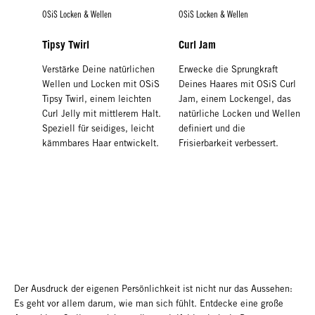
OSiS Locken & Wellen
OSiS Locken & Wellen
Tipsy Twirl
Curl Jam
Verstärke Deine natürlichen
Erwecke die Sprungkraft
Wellen und Locken mit OSiS
Deines Haares mit OSiS Curl
Tipsy Twirl, einem leichten
Jam, einem Lockengel, das
Curl Jelly mit mittlerem Halt.
natürliche Locken und Wellen
Speziell für seidiges, leicht
definiert und die
kämmbares Haar entwickelt.
Frisierbarkeit verbessert.
OSiS Curls & Waves
OSiS Curls & Waves
Curl Retouch
Curl Soufflé
Du möchtest perfekt
Entdecke perfekt definierte
definierte Locken, auch am
Locken. OSiS Curl Soufflé ist
zweiten Tag? Entdecke OSiS
ein reichhaltiger
Curl Retouch, ein leichtes
Schaumfestiger, der Deine
Spray, das Deine Locken neu
Locken definiert und
Der Ausdruck der eigenen Persönlichkeit ist nicht nur das Aussehen:
definiert, belebt und
gleichzeitig die Elastizität
Es geht vor allem darum, wie man sich fühlt. Entdecke eine große
auffrischt.
bewahrt.