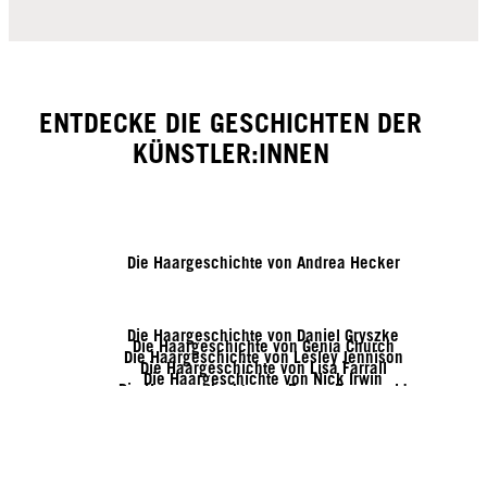
ENTDECKE DIE GESCHICHTEN DER
KÜNSTLER:INNEN
Die Haargeschichte von Andrea Hecker
Die Haargeschichte von Daniel Gryszke
Die Haargeschichte von Genia Church
Die Haargeschichte von Lesley Jennison
Die Haargeschichte von Lisa Farrall
Die Haargeschichte von Nick Irwin
Die Haargeschichte von Rozan Zonneveld
Die Haargeschichte von Tymoteusz Pięta
Die Haargeschichte von Vanessa Kranke
Die Haargeschichte von Sofia Geideby