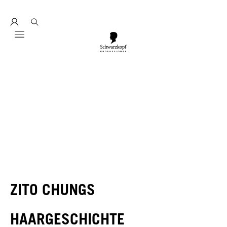
Entdecke hier education seminarprogramm 2026
Mobile navigation
ZITO CHUNGS
HAARGESCHICHTE