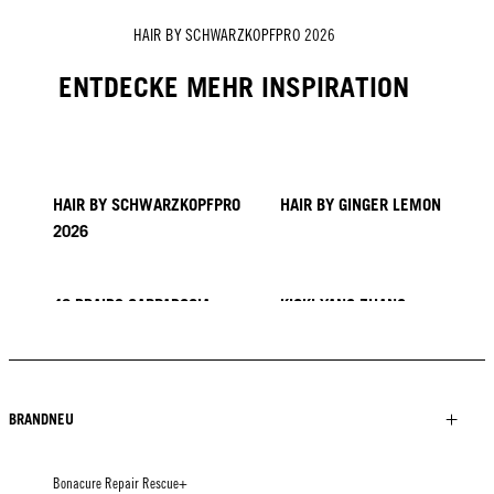
HAIR BY SCHWARZKOPFPRO 2026
ENTDECKE MEHR INSPIRATION
HAIR BY SCHWARZKOPFPRO
HAIR BY GINGER LEMON
2026
40 BRAIDS CAPPADOCIA
KICKI YANG ZHANG
PROVI COLLECTION
TRENDS AUS ASIEN
HAIR BY MINNIE KUO
HAIR BY SACO
HAIR BY PABLO KÜMIN X
TUSH
BRANDNEU
Bonacure Repair Rescue+