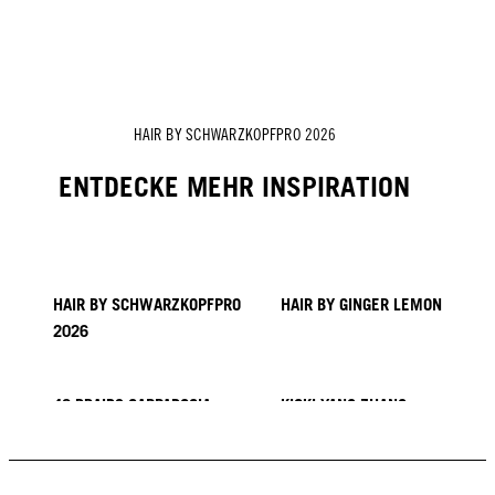
Die Haargeschichte von Vanessa Kranke
Die Haargeschichte von Zito Chung
Die Haargeschichte von Sofia Geideby
HAIR BY SCHWARZKOPFPRO 2026
ENTDECKE MEHR INSPIRATION
HAIR BY SCHWARZKOPFPRO
HAIR BY GINGER LEMON
2026
40 BRAIDS CAPPADOCIA
KICKI YANG ZHANG
PROVI COLLECTION
TRENDS AUS ASIEN
HAIR BY MINNIE KUO
HAIR BY SACO
HAIR BY PABLO KÜMIN X
TUSH