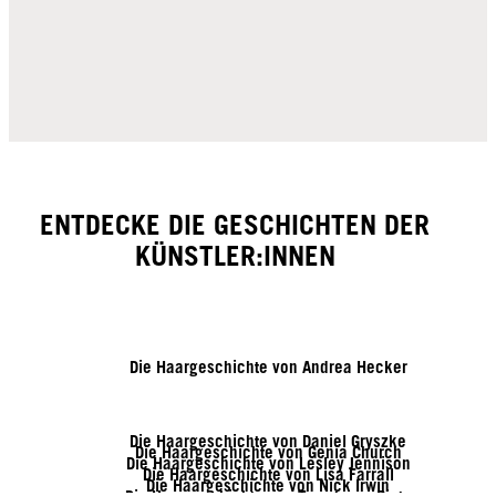
ENTDECKE DIE GESCHICHTEN DER
KÜNSTLER:INNEN
Die Haargeschichte von Andrea Hecker
Die Haargeschichte von Daniel Gryszke
Die Haargeschichte von Genia Church
Die Haargeschichte von Lesley Jennison
Die Haargeschichte von Lisa Farrall
Die Haargeschichte von Nick Irwin
Die Haargeschichte von Tymoteusz Pięta