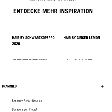
ENTDECKE MEHR INSPIRATION
HAIR BY SCHWARZKOPFPRO
HAIR BY GINGER LEMON
2026
40 BRAIDS CAPPADOCIA
KICKI YANG ZHANG
PROVI COLLECTION
TRENDS AUS ASIEN
HAIR BY MINNIE KUO
HAIR BY SACO
HAIR BY PABLO KÜMIN X
TUSH
BRANDNEU
Bonacure Repair Rescue+
Bonacure Sun Protect