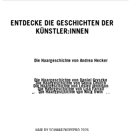
ENTDECKE DIE GESCHICHTEN DER
KÜNSTLER:INNEN
Die Haargeschichte von Andrea Hecker
Die Haargeschichte von Daniel Gryszke
Die Haargeschichte von Genia Church
Die Haargeschichte von Lesley Jennison
Die Haargeschichte von Lisa Farrall
Die Haargeschichte von Nick Irwin
Die Haargeschichte von Rozan Zonneveld
Die Haargeschichte von Tymoteusz Pięta
Die Haargeschichte von Vanessa Kranke
Die Haargeschichte von Zito Chung
HAIR BY SCHWARZKOPFPRO 2026