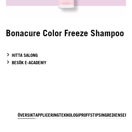
Bonacure Color Freeze Shampoo
HITTA SALONG
BESÖK E-ACADEMY
ÖVERSIKT
APPLICERING
TEKNOLOGI
PROFFSTIPS
INGREDIENSER
NE