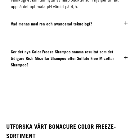
varaktighet kan dra nytta av hårprodukter som hjälper till att
uppnå det optimala pH-värdet på 4,5.
Vad menas med ren och avancerad teknologi?
Ger det nya Color Freeze Shampoo samma resultat som det
tidigare Rich Micellar Shampoo eller Sulfate Free Micellar
Shampoo?
UTFORSKA VÅRT BONACURE COLOR FREEZE-
SORTIMENT