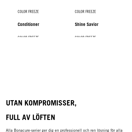
COLOR FREEZE
COLOR FREEZE
Conditioner
Shine Savior
COLOR FREEZE
COLOR FREEZE
COLOR FREEZE
COLOR FREEZE
Silver Shampoo
Silver Treatment
Spray Conditioner
Treatment
UTAN KOMPROMISSER,
FULL AV LÖFTEN
Alla Bonacure-serier ger dig en professionell och ren lösning för alla