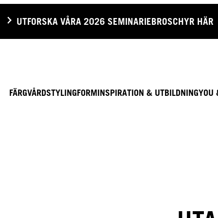
UTFORSKA VÅRA 2026 SEMINARIEBROSCHYR HÄR
FÄRG
VÅRD
STYLING
FORM
INSPIRATION & UTBILDNING
YOU 