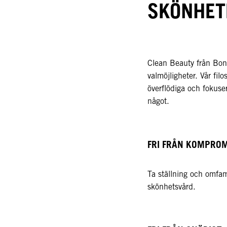
SKÖNHET
Clean Beauty från Bonac
valmöjligheter. Vår filo
överflödiga och fokuse
något.​​
FRI FRÅN KOMPROMI
Ta ställning och omfa
skönhetsvård.​