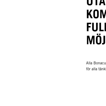
UT
KOM
FUL
MÖJ
Alla Bonacur
för alla tä