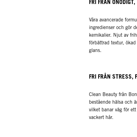
FRI FRÅN ONÖDIGT, 
Våra avancerade formul
ingredienser och gör d
kemikalier. Njut av fr
förbättrad textur, öka
glans.​
FRI FRÅN STRESS, 
Clean Beauty från Bonac
bestående hälsa och är d
vilket banar väg för ett
vackert hår.​