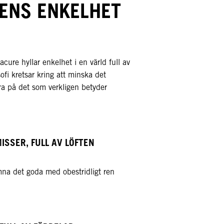
ENS ENKELHET
ure hyllar enkelhet i en värld full av
sofi kretsar kring att minska det
ra på det som verkligen betyder
SSER, FULL AV LÖFTEN​
mna det goda med obestridligt ren