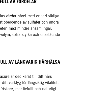
FULL AV FÖRDELAR​
as vårdar håret med enbart viktiga
et oberoende av sulfater och andra
iheten med mindre ansamlingar,
d volym, extra styrka och enastående
FULL AV LÅNGVARIG HÅRHÄLSA​
ure är dedikerat till ditt hårs
itt verktyg för långsiktig vitalitet,
 friskare, mer livfullt och naturligt