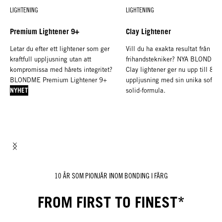
LIGHTENING
LIGHTENING
Premium Lightener 9+
Clay Lightener
Letar du efter ett lightener som ger
Vill du ha exakta resultat från
kraftfull uppljusning utan att
frihandstekniker? NYA BLONDME
kompromissa med hårets integritet?
Clay lightener ger nu upp till 8 s
BLONDME Premium Lightener 9+
uppljusning med sin unika soft-to
NYHET
solid-formula.
NYHET
10 ÅR SOM PIONJÄR INOM BONDING I FÄRG
FROM FIRST TO FINEST*