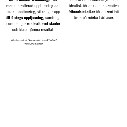
mer kontrollerad uppljusning och
idealisk för enkla och kreativa
upp
frihandstekniker
exakt applicering, vilket ger
för ett rent lyft
till 9 stegs uppljusning
, samtidigt
även på mörka hårbaser.
minimalt med skador
som det ger
och klara, jämna resultat.
*När den används i kombination med BLONDME
Premium Developer