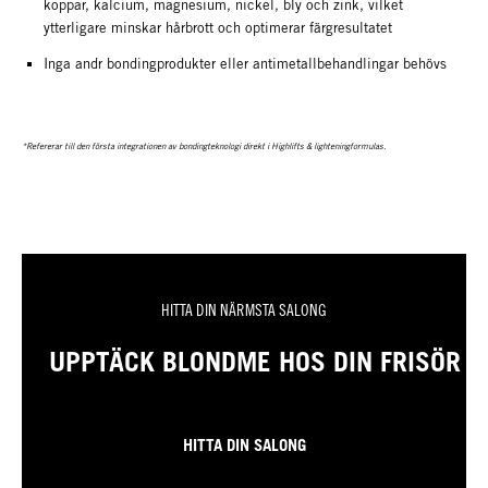
koppar, kalcium, magnesium, nickel, bly och zink, vilket
ytterligare minskar hårbrott och optimerar färgresultatet
Inga andr bondingprodukter eller antimetallbehandlingar behövs
*Refererar till den första integrationen av bondingteknologi direkt i Highlifts & lighteningformulas.
HITTA DIN NÄRMSTA SALONG
UPPTÄCK BLONDME HOS DIN FRISÖR
HITTA DIN SALONG