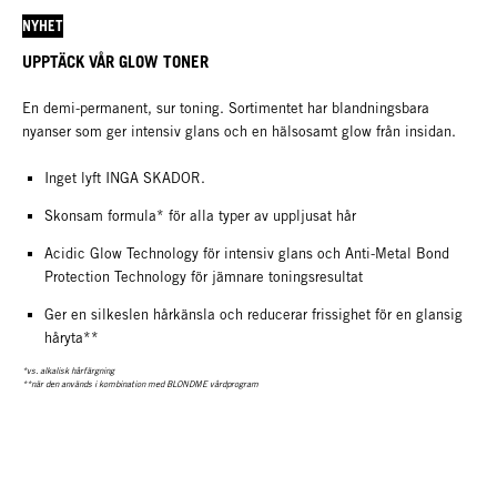
NYHET
UPPTÄCK VÅR GLOW TONER
En demi-permanent, sur toning. Sortimentet har blandningsbara
nyanser som ger intensiv glans och en hälsosamt glow från insidan.
Inget lyft INGA SKADOR.
Skonsam formula* för alla typer av uppljusat hår
Acidic Glow Technology för intensiv glans och Anti-Metal Bond
Protection Technology för jämnare toningsresultat
Ger en silkeslen hårkänsla och reducerar frissighet för en glansig
håryta**
*vs. alkalisk hårfärgning
**när den används i kombination med BLONDME vårdprogram