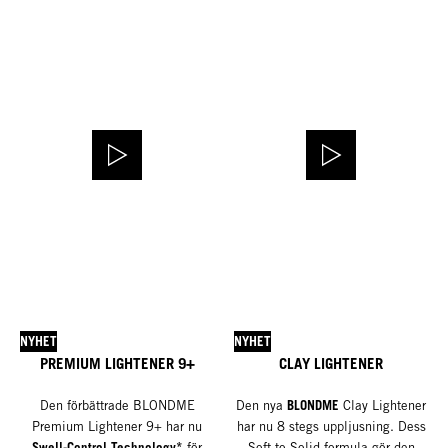
NYHET
NYHET
PREMIUM LIGHTENER 9+
CLAY LIGHTENER
BLONDME
Den förbättrade BLONDME
Den nya
Clay Lightener
Premium Lightener 9+ har nu
har nu 8 stegs uppljusning. Dess
Swell-Control Technology*
för
Soft-to-Solid-formula gör den