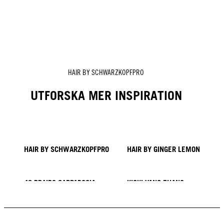
HAIR BY SCHWARZKOPFPRO
UTFORSKA MER INSPIRATION
HAIR BY SCHWARZKOPFPRO
HAIR BY GINGER LEMON
40 BRAIDS CAPPADOCIA
KICKI YANG ZHANG
PROVI COLLECTION
Trender från Asien
HAIR BY Minnie Kuo
HAIR BY SACO
HAIR BY Pablo Kümin x TUSH