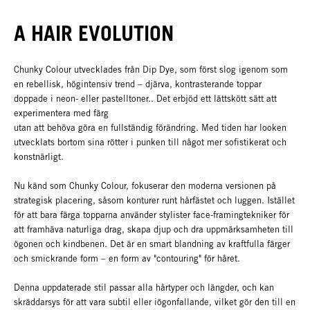
A HAIR EVOLUTION
Chunky Colour utvecklades från Dip Dye, som först slog igenom som
en rebellisk, högintensiv trend – djärva, kontrasterande toppar
doppade i neon- eller pastelltoner.. Det erbjöd ett lättskött sätt att
experimentera med färg
utan att behöva göra en fullständig förändring. Med tiden har looken
utvecklats bortom sina rötter i punken till något mer sofistikerat och
konstnärligt.
Nu känd som Chunky Colour, fokuserar den moderna versionen på
strategisk placering, såsom konturer runt hårfästet och luggen. Istället
för att bara färga topparna använder stylister face-framingtekniker för
att framhäva naturliga drag, skapa djup och dra uppmärksamheten till
ögonen och kindbenen. Det är en smart blandning av kraftfulla färger
och smickrande form – en form av "contouring" för håret.
Denna uppdaterade stil passar alla hårtyper och längder, och kan
skräddarsys för att vara subtil eller iögonfallande, vilket gör den till en