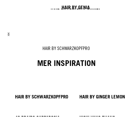
HAIR BY GENIA
HAIR BY LESLEY & DANIEL
HAIR BY LISA & SOFIA
HAIR BY ROZAN
HAIR BY TYMOTEUSZ & DANIEL
HAIR BY SCHWARZKOPFPRO
MER INSPIRATION
HAIR BY SCHWARZKOPFPRO
HAIR BY GINGER LEMON
40 BRAIDS CAPPADOCIA
KICKI YANG ZHANG
PROVI COLLECTION
Trender från Asien
HAIR BY Minnie Kuo
HAIR BY SACO
HAIR BY Pablo Kümin x TUSH