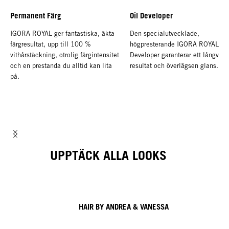
Permanent Färg
Oil Developer
IGORA ROYAL ger fantastiska, äkta
Den specialutvecklade,
färgresultat, upp till 100 %
högpresterande IGORA ROYAL Oi
vithårstäckning, otrolig färgintensitet
Developer garanterar ett långvari
och en prestanda du alltid kan lita
resultat och överlägsen glans.
på.
UPPTÄCK ALLA LOOKS
HAIR BY ANDREA & VANESSA