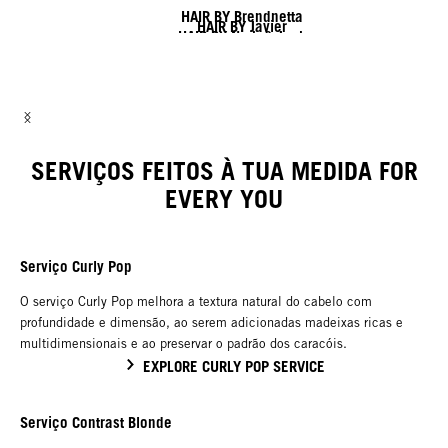
HAIR BY Brendnetta
HAIR BY Javier
HAIR BY Nick & Jack
HAIR BY Shy & Flo
HAIR BY Lisa e Lesley
HAIR BY Linda
SERVIÇOS FEITOS À TUA MEDIDA FOR
EVERY YOU
Serviço Curly Pop
O serviço Curly Pop melhora a textura natural do cabelo com
profundidade e dimensão, ao serem adicionadas madeixas ricas e
multidimensionais e ao preservar o padrão dos caracóis.
EXPLORE CURLY POP SERVICE
Serviço Contrast Blonde