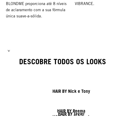
BLONDME proporciona até 8 níveis
VIBRANCE.
de aclaramento com a sua fórmula
única suave-a-sólida.
DESCOBRE TODOS OS LOOKS
HAIR BY Nick e Tony
HAIR BY Reema
HAIR BY Javier
HAIR BY Nick & Jack
HAIR BY Shy & Flo
HAIR BY Lisa e Lesley
HAIR BY Linda