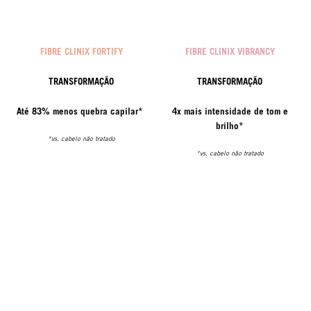
FIBRE CLINIX FORTIFY
FIBRE CLINIX VIBRANCY
TRANSFORMAÇÃO
TRANSFORMAÇÃO
Até 83% menos quebra capilar*
4x mais intensidade de tom e
brilho*
*vs. cabelo não tratado
*vs. cabelo não tratado