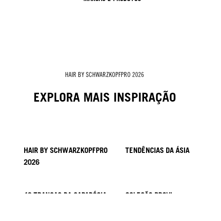
HAIR BY SCHWARZKOPFPRO 2026
EXPLORA MAIS INSPIRAÇÃO
HAIR BY SCHWARZKOPFPRO
TENDÊNCIAS DA ÁSIA
2026
40 TRANÇAS DA CAPADÓCIA
COLEÇÃO PROVI
HAIR BY MINNIE KUO
HAIR BY SACO
KICKI YANG ZHANG
HAIR BY GINGER LEMON
HAIR BY PABLO KÜMIN X