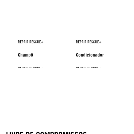
REPAIR RESCUE+
REPAIR RESCUE+
Champô
Condicionador
REPAIR RESCUE+
REPAIR RESCUE+
REPAIR RESCUE+
Máscara
Sealed Ends+
Tratamento de Brilho
NOVO