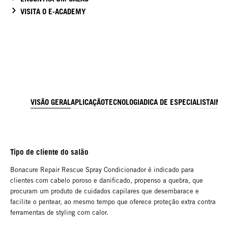
VISITA O E-ACADEMY
VISÃO GERAL
APLICAÇÃO
TECNOLOGIA
DICA DE ESPECIALISTA
ING
Tipo de cliente do salão
Bonacure Repair Rescue Spray Condicionador é indicado para
clientes com cabelo poroso e danificado, propenso a quebra, que
procuram um produto de cuidados capilares que desembarace e
facilite o pentear, ao mesmo tempo que oferece proteção extra contra
ferramentas de styling com calor.