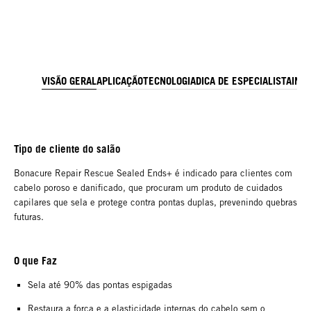
VISÃO GERAL
APLICAÇÃO
TECNOLOGIA
DICA DE ESPECIALISTA
ING
Tipo de cliente do salão
Bonacure Repair Rescue Sealed Ends+ é indicado para clientes com
cabelo poroso e danificado, que procuram um produto de cuidados
capilares que sela e protege contra pontas duplas, prevenindo quebras
futuras.
O que Faz
Sela até 90% das pontas espigadas
Restaura a força e a elasticidade internas do cabelo sem o