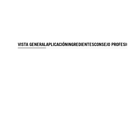
VISTA GENERAL
APLICACIÓN
INGREDIENTES
CONSEJO PROFESION