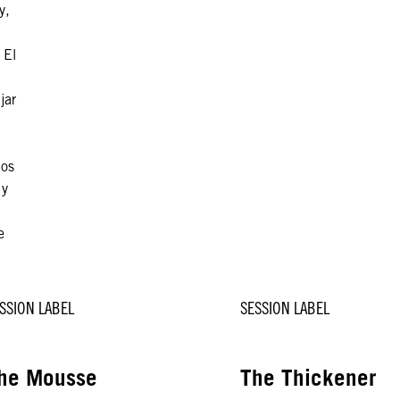
y,
 El
jar
los
 y
e
SSION LABEL
SESSION LABEL
he Mousse
The Thickener